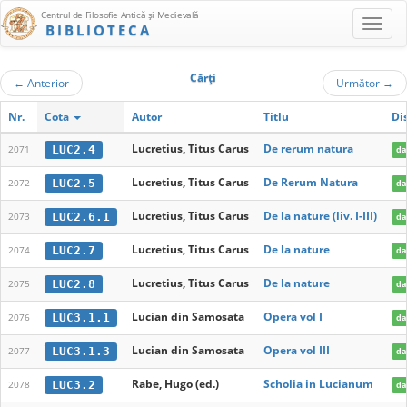
Centrul de Filosofie Antică şi Medievală
BIBLIOTECA
Cărţi
←
Anterior
Următor
→
Nr.
Cota
Autor
Titlu
Di
Lucretius, Titus Carus
De rerum natura
LUC2.4
2071
da
Lucretius, Titus Carus
De Rerum Natura
LUC2.5
2072
da
Lucretius, Titus Carus
De la nature (liv. I-III)
LUC2.6.1
2073
da
Lucretius, Titus Carus
De la nature
LUC2.7
2074
da
Lucretius, Titus Carus
De la nature
LUC2.8
2075
da
Lucian din Samosata
Opera vol I
LUC3.1.1
2076
da
Lucian din Samosata
Opera vol III
LUC3.1.3
2077
da
Rabe, Hugo (ed.)
Scholia in Lucianum
LUC3.2
2078
da