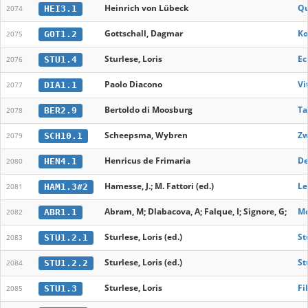
Heinrich von Lübeck
Qu
HEI3.1
2074
Gottschall, Dagmar
Ko
GOT1.2
2075
Sturlese, Loris
Ec
STU1.4
2076
Paolo Diacono
Vi
DIA1.1
2077
Bertoldo di Moosburg
Ta
BER2.9
2078
Scheepsma, Wybren
Zw
SCH10.1
2079
Henricus de Frimaria
De
HEN4.1
2080
Hamesse, J.; M. Fattori (ed.)
Le
HAM1.3#2
2081
Abram, M; Dlabacova, A; Falque, I; Signore, G;
Mo
ABR1.1
2082
Sturlese, Loris (ed.)
St
STU1.2.1
2083
Sturlese, Loris (ed.)
St
STU1.2.2
2084
Sturlese, Loris
Fi
STU1.3
2085