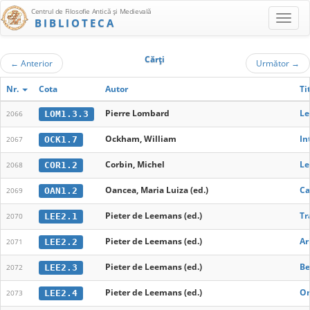
Centrul de Filosofie Antică şi Medievală
BIBLIOTECA
Cărţi
←
Anterior
Următor
→
Nr.
Cota
Autor
Ti
Pierre Lombard
Le
LOM1.3.3
2066
Ockham, William
In
OCK1.7
2067
Corbin, Michel
Le
COR1.2
2068
Oancea, Maria Luiza (ed.)
Ca
OAN1.2
2069
Pieter de Leemans (ed.)
Tr
LEE2.1
2070
Pieter de Leemans (ed.)
Ar
LEE2.2
2071
Pieter de Leemans (ed.)
Be
LEE2.3
2072
Pieter de Leemans (ed.)
On
LEE2.4
2073