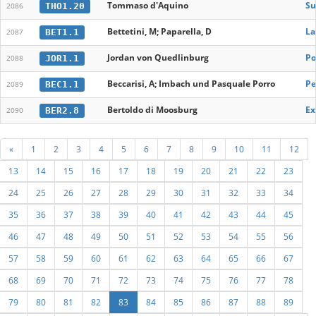
Tommaso d'Aquino
Su
THO1.20
2086
Bettetini, M; Paparella, D
La
BET1.1
2087
Jordan von Quedlinburg
Po
JOR1.1
2088
Beccarisi, A; Imbach und Pasquale Porro
Pe
BEC1.1
2089
Bertoldo di Moosburg
Ex
BER2.8
2090
«
1
2
3
4
5
6
7
8
9
10
11
12
13
14
15
16
17
18
19
20
21
22
23
24
25
26
27
28
29
30
31
32
33
34
35
36
37
38
39
40
41
42
43
44
45
46
47
48
49
50
51
52
53
54
55
56
57
58
59
60
61
62
63
64
65
66
67
68
69
70
71
72
73
74
75
76
77
78
79
80
81
82
83
84
85
86
87
88
89