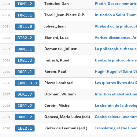
Tomulet, Dan
Plotin, Despre nemurir
TOM1.2
2059
Torell, Jean-Pierre O.P.
Initiation a Saint Tho
TOR1.1
2060
Jolivet, Jean
Abelard ou la philosop
JOL1.8
2061
Bianchi, Luca
Verites dissonantes. Ar
BIA2.2
2062
Domanski, Juliusz
La philosophie, theori
DOM1.1
2063
Imbach, Ruedi
Dante, la philosophie et
IMB1.2
2064
Rorem, Paul
Hugh (Hugo) of Saint Vi
ROR1.1
2065
Pierre Lombard
Les quatres livres des 
LOM1.3.3
2066
Ockham, William
Intuition et abstractio
OCK1.7
2067
Corbin, Michel
Le chemin de la theol
COR1.2
2068
Oancea, Maria Luiza (ed.)
Capita selecta iuvenu
OAN1.2
2069
Pieter de Leemans (ed.)
Translating at the Cour
LEE2.1
2070