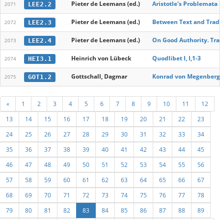
Pieter de Leemans (ed.)
Aristotle's Problemata
LEE2.2
2071
Pieter de Leemans (ed.)
Between Text and Tradi
LEE2.3
2072
Pieter de Leemans (ed.)
On Good Authority. Tra
LEE2.4
2073
Heinrich von Lübeck
Quodlibet I, I,1-3
HEI3.1
2074
Gottschall, Dagmar
Konrad von Megenbergs
GOT1.2
2075
«
1
2
3
4
5
6
7
8
9
10
11
12
13
14
15
16
17
18
19
20
21
22
23
24
25
26
27
28
29
30
31
32
33
34
35
36
37
38
39
40
41
42
43
44
45
46
47
48
49
50
51
52
53
54
55
56
57
58
59
60
61
62
63
64
65
66
67
68
69
70
71
72
73
74
75
76
77
78
79
80
81
82
83
84
85
86
87
88
89