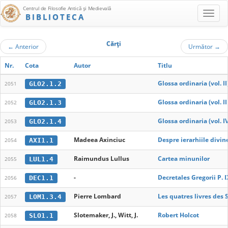
Centrul de Filosofie Antică şi Medievală
BIBLIOTECA
Cărţi
←
Anterior
Următor
→
Nr.
Cota
Autor
Titlu
Glossa ordinaria (vol. II
GLO2.1.2
2051
Glossa ordinaria (vol. II
GLO2.1.3
2052
Glossa ordinaria (vol. I
GLO2.1.4
2053
Madeea Axinciuc
Despre ierarhiile divine
AXI1.1
2054
Raimundus Lullus
Cartea minunilor
LUL1.4
2055
-
Decretales Gregorii P. 
DEC1.1
2056
Pierre Lombard
Les quatres livres des
LOM1.3.4
2057
Slotemaker, J., Witt, J.
Robert Holcot
SLO1.1
2058