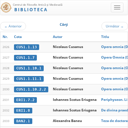
Centrul de Filosofie Antică şi Medievală
BIBLIOTECA
Cărţi
←
Anterior
Următor
→
Nr.
Cota
Autor
Titlu
Nicolaus Cusanus
Opera omnia (Di
CUS1.1.13
2026
Nicolaus Cusanus
Opera Omnia (De
CUS1.1.7
2027
Nicolaus Cusanus
Opera omnia (Op
CUS1.1.10.1
2028
Nicolaus Cusanus
Opera omnia (De
CUS1.1.11.1
2029
Nicolaus Cusanus
Opera omnia (Op
CUS1.1.10.2.2
2030
Iohannes Scotus Eriugena
Periphyseon. L
ERI1.7.2
2031
Iohannes Scotus Eriugena
De divina praed
ERI1.8
2032
Alexandra Baneu
Teza de doctora
BAN2.1
2033