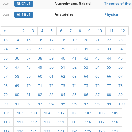
Nuchelmans, Gabriel
Theories of the
NUC1.1
2034
Aristoteles
Physica
AL18.1
2035
«
1
2
3
4
5
6
7
8
9
10
11
12
13
14
15
16
17
18
19
20
21
22
23
24
25
26
27
28
29
30
31
32
33
34
35
36
37
38
39
40
41
42
43
44
45
46
47
48
49
50
51
52
53
54
55
56
57
58
59
60
61
62
63
64
65
66
67
68
69
70
71
72
73
74
75
76
77
78
79
80
81
82
83
84
85
86
87
88
89
90
91
92
93
94
95
96
97
98
99
100
101
102
103
104
105
106
107
108
109
110
111
112
113
114
115
116
117
118
119
120
121
122
123
124
125
126
127