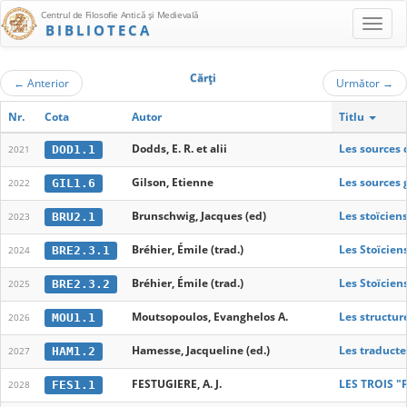
Centrul de Filosofie Antică şi Medievală
BIBLIOTECA
Cărţi
←
Anterior
Următor
→
Nr.
Cota
Autor
Titlu
Dodds, E. R. et alii
Les sources 
DOD1.1
2021
Gilson, Etienne
Les sources 
GIL1.6
2022
Brunschwig, Jacques (ed)
Les stoïciens
BRU2.1
2023
Bréhier, Émile (trad.)
Les Stoïciens,
BRE2.3.1
2024
Bréhier, Émile (trad.)
Les Stoïciens,
BRE2.3.2
2025
Moutsopoulos, Evanghelos A.
Les structur
MOU1.1
2026
Hamesse, Jacqueline (ed.)
Les traducte
HAM1.2
2027
FESTUGIERE, A. J.
LES TROIS "
FES1.1
2028