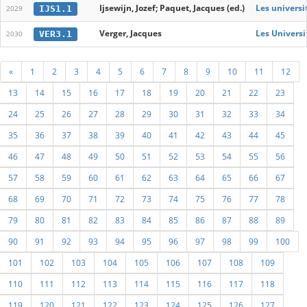
Ijsewijn, Jozef; Paquet, Jacques (ed.)
Les universi
IJS1.1
2029
Verger, Jacques
Les Univers
VER3.1
2030
«
1
2
3
4
5
6
7
8
9
10
11
12
13
14
15
16
17
18
19
20
21
22
23
24
25
26
27
28
29
30
31
32
33
34
35
36
37
38
39
40
41
42
43
44
45
46
47
48
49
50
51
52
53
54
55
56
57
58
59
60
61
62
63
64
65
66
67
68
69
70
71
72
73
74
75
76
77
78
79
80
81
82
83
84
85
86
87
88
89
90
91
92
93
94
95
96
97
98
99
100
101
102
103
104
105
106
107
108
109
110
111
112
113
114
115
116
117
118
119
120
121
122
123
124
125
126
127