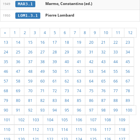
Marmo, Constantino (ed.)
MAR3.1
1949
Pierre Lombard
LOM1.3.1
1950
«
1
2
3
4
5
6
7
8
9
10
11
12
13
14
15
16
17
18
19
20
21
22
23
24
25
26
27
28
29
30
31
32
33
34
35
36
37
38
39
40
41
42
43
44
45
46
47
48
49
50
51
52
53
54
55
56
57
58
59
60
61
62
63
64
65
66
67
68
69
70
71
72
73
74
75
76
77
78
79
80
81
82
83
84
85
86
87
88
89
90
91
92
93
94
95
96
97
98
99
100
101
102
103
104
105
106
107
108
109
110
111
112
113
114
115
116
117
118
119
120
121
122
123
124
125
126
127