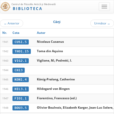
Centrul de Filosofie Antică şi Medievală
BIBLIOTECA
Cărţi
←
Anterior
Următor
→
Nr.
Cota
Autor
Nicolaus Cusanus
CUS1.5
1941
Toma din Aquino
THO1.15
1942
Viglione, M.; Pedretti, I.
VIG2.1
1943
CH13
1944
König-Pralong, Catherine
KON1.4
1945
Hildegard von Bingen
HIL3.1
1946
Fiorentino, Francesco (ed.)
FIO1.1
1947
Olivier Boulnois, Elizabeth Karger, Jean-Luc Solere
BOU3.5
1948