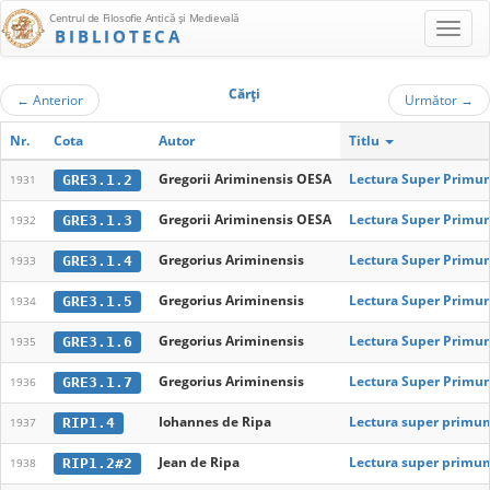
Centrul de Filosofie Antică şi Medievală
BIBLIOTECA
Cărţi
←
Anterior
Următor
→
Nr.
Cota
Autor
Titlu
Gregorii Ariminensis OESA
Lectura Super Primum
GRE3.1.2
1931
Gregorii Ariminensis OESA
Lectura Super Primum
GRE3.1.3
1932
Gregorius Ariminensis
Lectura Super Primu
GRE3.1.4
1933
Gregorius Ariminensis
Lectura Super Primu
GRE3.1.5
1934
Gregorius Ariminensis
Lectura Super Primu
GRE3.1.6
1935
Gregorius Ariminensis
Lectura Super Primu
GRE3.1.7
1936
Iohannes de Ripa
Lectura super primum
RIP1.4
1937
Jean de Ripa
Lectura super primum
RIP1.2#2
1938