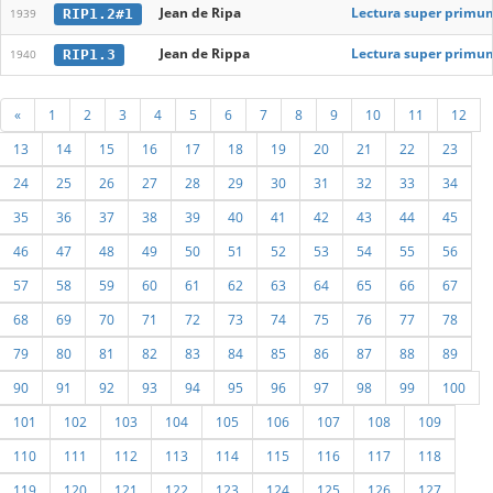
Jean de Ripa
Lectura super primum
RIP1.2#1
1939
Jean de Rippa
Lectura super primum 
RIP1.3
1940
«
1
2
3
4
5
6
7
8
9
10
11
12
13
14
15
16
17
18
19
20
21
22
23
24
25
26
27
28
29
30
31
32
33
34
35
36
37
38
39
40
41
42
43
44
45
46
47
48
49
50
51
52
53
54
55
56
57
58
59
60
61
62
63
64
65
66
67
68
69
70
71
72
73
74
75
76
77
78
79
80
81
82
83
84
85
86
87
88
89
90
91
92
93
94
95
96
97
98
99
100
101
102
103
104
105
106
107
108
109
110
111
112
113
114
115
116
117
118
119
120
121
122
123
124
125
126
127