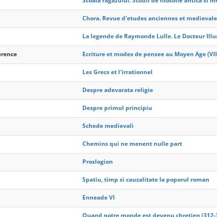
Scoala ragazului. Studii de filosofie antica si 
Chora. Revue d'etudes anciennes et medievale
La legende de Raymonde Lulle. Le Docteur Ill
urence
Ecriture et modes de pensee au Moyen Age (VII
Les Grecs et l'irrationnel
Despre adevarata religie
Despre primul principiu
Schede medievali
Chemins qui ne menent nulle part
Proslogion
Spatiu, timp si cauzalitate la poporul roman
Enneade VI
Quand notre monde est devenu chretien (312-