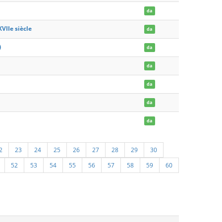
da
VIIe siècle
da
)
da
da
da
da
da
2
23
24
25
26
27
28
29
30
52
53
54
55
56
57
58
59
60