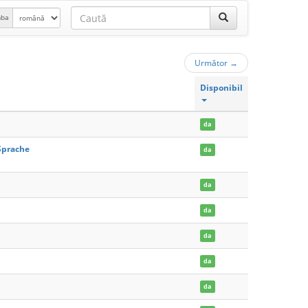
mba
Următor
→
Disponibil
da
 Sprache
da
da
da
da
da
da