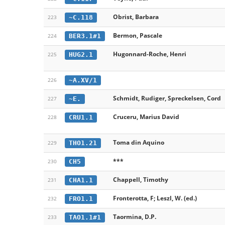
Obrist, Barbara
~C.118
223
Bermon, Pascale
BER3.1#1
224
Hugonnard-Roche, Henri
HUG2.1
225
~A.XV/1
226
Schmidt, Rudiger, Spreckelsen, Cord
~E.
227
Cruceru, Marius David
CRU1.1
228
Toma din Aquino
THO1.21
229
***
CH5
230
Chappell, Timothy
CHA1.1
231
Fronterotta, F; Leszl, W. (ed.)
FRO1.1
232
Taormina, D.P.
TAO1.1#1
233