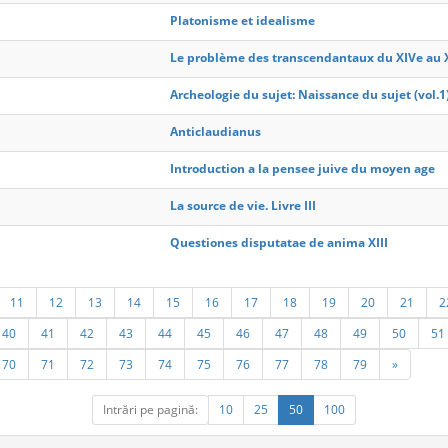
Platonisme et idealisme
Le problème des transcendantaux du XIVe au X
Archeologie du sujet: Naissance du sujet (vol.1
Anticlaudianus
Introduction a la pensee juive du moyen age
La source de vie. Livre III
Questiones disputatae de anima XIII
11
12
13
14
15
16
17
18
19
20
21
2
40
41
42
43
44
45
46
47
48
49
50
51
70
71
72
73
74
75
76
77
78
79
»
Intrări pe pagină:
10
25
50
100