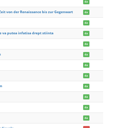
da
Zeit von der Renaissance bis zur Gegenwart
da
da
e va putea infatisa drept stiinta
da
da
s
da
da
da
um
da
da
da
da