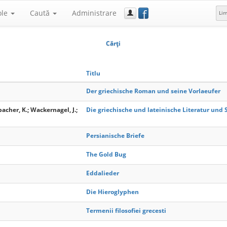
f
ole
Caută
Administrare
Li
Cărţi
Titlu
Der griechische Roman und seine Vorlaeufer
acher, K.; Wackernagel, J.;
Die griechische und lateinische Literatur und
Persianische Briefe
The Gold Bug
Eddalieder
Die Hieroglyphen
Termenii filosofiei grecesti