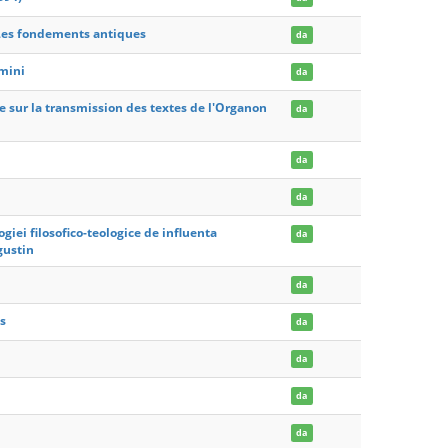
 Les fondements antiques
da
imini
da
de sur la transmission des textes de l'Organon
da
da
da
giei filosofico-teologice de influenta
da
ugustin
da
s
da
da
da
da