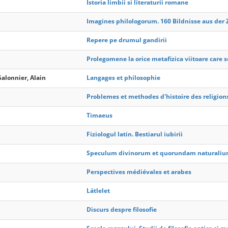
Istoria limbii si literaturii romane
Imagines philologorum. 160 Bildnisse aus der 
Repere pe drumul gandirii
Prolegomene la orice metafizica viitoare care s
Galonnier, Alain
Langages et philosophie
Problemes et methodes d'histoire des religion
Timaeus
Fiziologul latin. Bestiarul iubirii
Speculum divinorum et quorundam naturali
Perspectives médiévales et arabes
Látlelet
Discurs despre filosofie