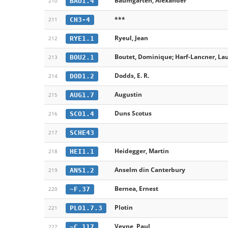
Baumgarten, Alexander
BAU1.4
210
***
CH3-4
211
Ryeul, Jean
RYE1.1
212
Boutet, Dominique; Harf-Lancner, La
BOU2.1
213
Dodds, E. R.
DOD1.2
214
Augustin
AUG1.7
215
Duns Scotus
SCO1.4
216
SCHE43
217
Heidegger, Martin
HEI1.1
218
Anselm din Canterbury
ANS1.2
219
Bernea, Ernest
~F.37
220
Plotin
PLO1.7.3
221
Veyne, Paul
~C.117
222