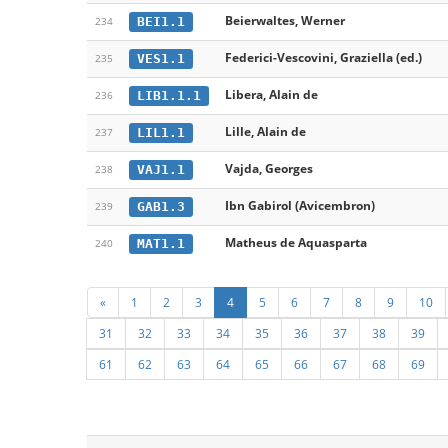
Beierwaltes, Werner
BEI1.1
234
Federici-Vescovini, Graziella (ed.)
VES1.1
235
Libera, Alain de
LIB1.1.1
236
Lille, Alain de
LIL1.1
237
Vajda, Georges
VAJ1.1
238
Ibn Gabirol (Avicembron)
GAB1.3
239
Matheus de Aquasparta
MAT1.1
240
«
1
2
3
4
5
6
7
8
9
10
31
32
33
34
35
36
37
38
39
61
62
63
64
65
66
67
68
69