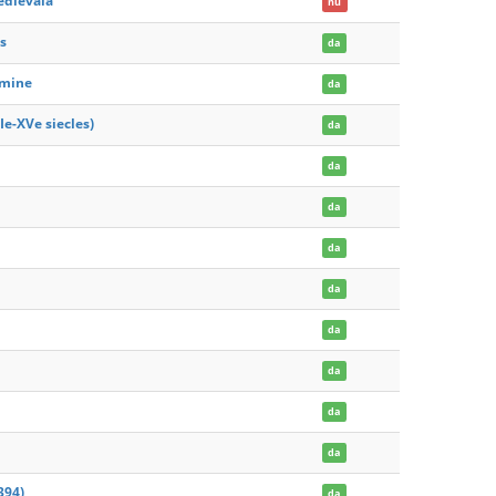
medievala
nu
s
da
umine
da
Ie-XVe siecles)
da
da
da
da
da
da
da
da
da
394)
da