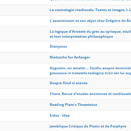
La cosmologie medievale. Textes et images. I.
L'assentiment et son objet chez Grégoire de R
La logique d'Aristote du grec au syriaque, etu
et leur interpretation philosophique
Dionysius
Nietzsche fur Anfanger
Augustin, un amator ... Studiu asupra terminolo
greceasca in tratatele teologice tirzii ale lui a
Despre fiind si esenta
Chora. Revue d'etudes anciennes et medievale
Reading Plato's Theaetetus
Eidos - Idea
Jamblique Critique de Plotin et de Porphyre