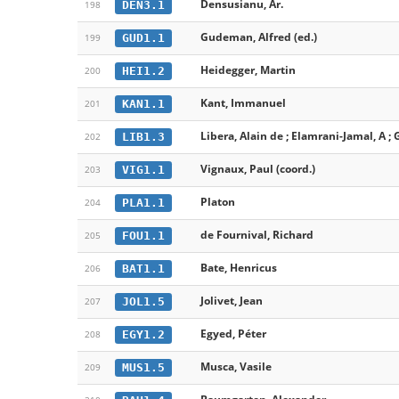
Densusianu, Ar.
DEN3.1
198
Gudeman, Alfred (ed.)
GUD1.1
199
Heidegger, Martin
HEI1.2
200
Kant, Immanuel
KAN1.1
201
Libera, Alain de ; Elamrani-Jamal, A ; 
LIB1.3
202
Vignaux, Paul (coord.)
VIG1.1
203
Platon
PLA1.1
204
de Fournival, Richard
FOU1.1
205
Bate, Henricus
BAT1.1
206
Jolivet, Jean
JOL1.5
207
Egyed, Péter
EGY1.2
208
Musca, Vasile
MUS1.5
209