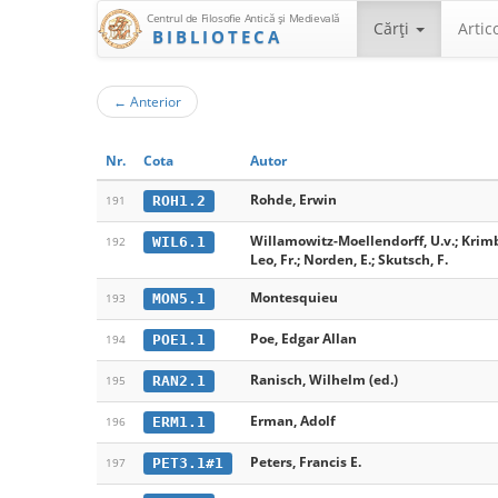
Centrul de Filosofie Antică şi Medievală
Cărţi
Artic
BIBLIOTECA
←
Anterior
Nr.
Cota
Autor
Rohde, Erwin
ROH1.2
191
Willamowitz-Moellendorff, U.v.; Krimb
WIL6.1
192
Leo, Fr.; Norden, E.; Skutsch, F.
Montesquieu
MON5.1
193
Poe, Edgar Allan
POE1.1
194
Ranisch, Wilhelm (ed.)
RAN2.1
195
Erman, Adolf
ERM1.1
196
Peters, Francis E.
PET3.1#1
197