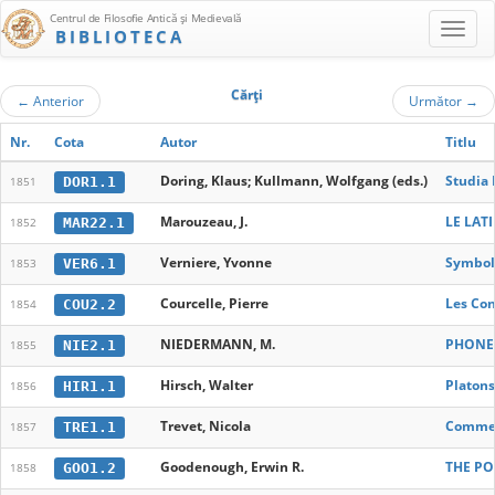
Centrul de Filosofie Antică şi Medievală
BIBLIOTECA
Cărţi
←
Anterior
Următor
→
Nr.
Cota
Autor
Titlu
Doring, Klaus; Kullmann, Wolfgang (eds.)
Studia 
DOR1.1
1851
Marouzeau, J.
LE LATI
MAR22.1
1852
Verniere, Yvonne
Symbole
VER6.1
1853
Courcelle, Pierre
Les Con
COU2.2
1854
NIEDERMANN, M.
PHONET
NIE2.1
1855
Hirsch, Walter
Platon
HIR1.1
1856
Trevet, Nicola
Comment
TRE1.1
1857
Goodenough, Erwin R.
THE PO
GOO1.2
1858