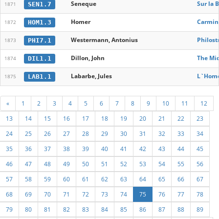
Seneque
Sur la 
SEN1.7
1871
Homer
Carmina
HOM1.3
1872
Westermann, Antonius
Philost
PHI7.1
1873
Dillon, John
The Mid
DIL1.1
1874
Labarbe, Jules
L`Home
LAB1.1
1875
«
1
2
3
4
5
6
7
8
9
10
11
12
13
14
15
16
17
18
19
20
21
22
23
24
25
26
27
28
29
30
31
32
33
34
35
36
37
38
39
40
41
42
43
44
45
46
47
48
49
50
51
52
53
54
55
56
57
58
59
60
61
62
63
64
65
66
67
68
69
70
71
72
73
74
75
76
77
78
79
80
81
82
83
84
85
86
87
88
89