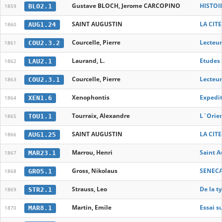
Gustave BLOCH, Jerome CARCOPINO
HISTOIR
BLO2.1
1859
SAINT AUGUSTIN
LA CITE
AUG1.24
1860
Courcelle, Pierre
Lecteur
COU2.3.2
1861
Laurand, L.
Etudes 
LAU2.1
1862
Courcelle, Pierre
Lecteur
COU2.3.1
1863
Xenophontis
Expedit
XEN1.6
1864
Tourraix, Alexandre
L`Orien
TOU1.1
1865
SAINT AUGUSTIN
LA CITE
AUG1.25
1866
Marrou, Henri
Saint A
MAR23.1
1867
Gross, Nikolaus
SENECA
GRO5.1
1868
Strauss, Leo
De la t
STR2.1
1869
Martin, Emile
Essai s
MAR8.1
1870