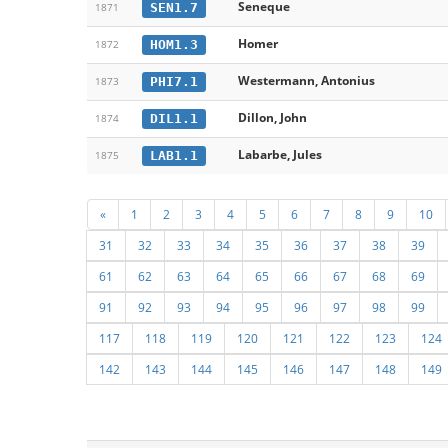
Seneque
SEN1.7
1871
Homer
HOM1.3
1872
Westermann, Antonius
PHI7.1
1873
Dillon, John
DIL1.1
1874
Labarbe, Jules
LAB1.1
1875
«
1
2
3
4
5
6
7
8
9
10
31
32
33
34
35
36
37
38
39
61
62
63
64
65
66
67
68
69
91
92
93
94
95
96
97
98
99
117
118
119
120
121
122
123
124
142
143
144
145
146
147
148
149