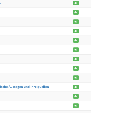
.
da
da
da
da
da
da
da
da
da
sche Aussagen und ihre quellen
da
da
da