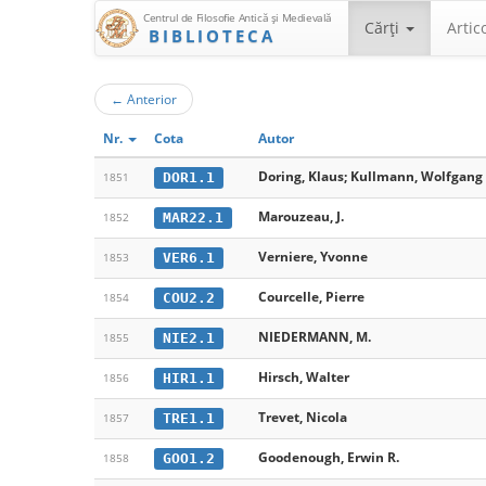
Centrul de Filosofie Antică şi Medievală
Cărţi
Artic
BIBLIOTECA
←
Anterior
Nr.
Cota
Autor
Doring, Klaus; Kullmann, Wolfgang 
DOR1.1
1851
Marouzeau, J.
MAR22.1
1852
Verniere, Yvonne
VER6.1
1853
Courcelle, Pierre
COU2.2
1854
NIEDERMANN, M.
NIE2.1
1855
Hirsch, Walter
HIR1.1
1856
Trevet, Nicola
TRE1.1
1857
Goodenough, Erwin R.
GOO1.2
1858