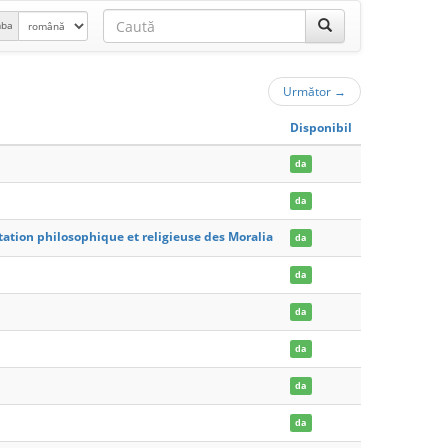
mba
Următor
→
Disponibil
da
da
tation philosophique et religieuse des Moralia
da
da
da
da
da
da