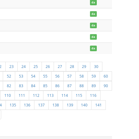
da
da
da
da
da
2
23
24
25
26
27
28
29
30
52
53
54
55
56
57
58
59
60
82
83
84
85
86
87
88
89
90
110
111
112
113
114
115
116
4
135
136
137
138
139
140
141