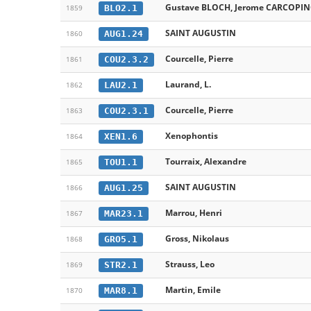
Gustave BLOCH, Jerome CARCOPI
BLO2.1
1859
SAINT AUGUSTIN
AUG1.24
1860
Courcelle, Pierre
COU2.3.2
1861
Laurand, L.
LAU2.1
1862
Courcelle, Pierre
COU2.3.1
1863
Xenophontis
XEN1.6
1864
Tourraix, Alexandre
TOU1.1
1865
SAINT AUGUSTIN
AUG1.25
1866
Marrou, Henri
MAR23.1
1867
Gross, Nikolaus
GRO5.1
1868
Strauss, Leo
STR2.1
1869
Martin, Emile
MAR8.1
1870