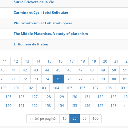
Sur la Brievete de la Vie
Carmina et Cycli Epici Reliquiae
Philostratorum et Callistrati opera
The Middle Platonists. A study of platonism
L`Homere de Platon
11
12
13
14
15
16
17
18
19
20
21
2
40
41
42
43
44
45
46
47
48
49
50
51
70
71
72
73
74
75
76
77
78
79
80
81
100
101
102
103
104
105
106
107
108
109
125
126
127
128
129
130
131
132
133
13
150
151
152
153
154
155
156
157
158
»
Intrări pe pagină:
10
25
50
100