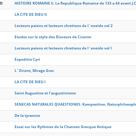
NO
HISTOIRE ROMAINE Ii. La Republique Romaine de 133 a 44 avant J.C
LA CITE DE DIEU II
Lecteurs paiens et lecteurs chretiens de l`eneide vol 2
Etudes sur le style des Discours de Ciceron
Lecteurs paiens et lecteurs chretiens de l`eneide vol I
Expeditio Cyri
L`Orient, Mirage Grec
LA CITE DE DIEU I
Saint Augustine et l'augustinisme
SENECAS NATURALES QUAESTIONES. Komposition, Naturphilosophi
De la tyrannie
Essai sur les Rythmes de la Chanson Grecque Antique