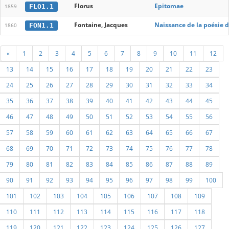
Florus
Epitomae
FLO1.1
1859
Fontaine, Jacques
Naissance de la poésie da
FON1.1
1860
«
1
2
3
4
5
6
7
8
9
10
11
12
13
14
15
16
17
18
19
20
21
22
23
24
25
26
27
28
29
30
31
32
33
34
35
36
37
38
39
40
41
42
43
44
45
46
47
48
49
50
51
52
53
54
55
56
57
58
59
60
61
62
63
64
65
66
67
68
69
70
71
72
73
74
75
76
77
78
79
80
81
82
83
84
85
86
87
88
89
90
91
92
93
94
95
96
97
98
99
100
101
102
103
104
105
106
107
108
109
110
111
112
113
114
115
116
117
118
119
120
121
122
123
124
125
126
127