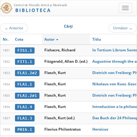
Centrul de Filosofie Antică şi Medievală
BIBLIOTECA
Cărţi
←
Anterior
Următor
→
Nr.
Cota
Autor
Titlu
Fishacre, Richard
In Tertium Librum Senten
FIS1.1
1851
Fitzgerald, Allan D. (ed.)
Augustine through the a
FIT1.1
1852
Flasch, Kurt
Dietrich von Freiberg: 
FLA1.2#2
1853
Flasch, Kurt
Nikolaus von Kues. Gesc
FLA1.1
1854
Flasch, Kurt
Dietrich von Freiberg: 
FLA1.2#1
1855
Flasch, Kurt
Introduction a la philo
FLA1.4
1856
Flasch, Kurt (ed.)
Das Buch der 24 Philos
FLA1.3
1857
Flavius Philostratus
Heroicus
PHI6.1
1858