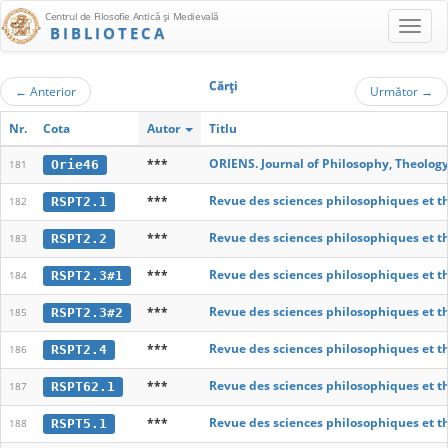
Centrul de Filosofie Antică şi Medievală
BIBLIOTECA
Cărţi
←
Anterior
Următor
→
Nr.
Cota
Autor
Titlu
***
ORIENS. Journal of Philosophy, Theology 
Orie46
181
***
Revue des sciences philosophiques et t
RSPT2.1
182
***
Revue des sciences philosophiques et t
RSPT2.2
183
***
Revue des sciences philosophiques et t
RSPT2.3#1
184
***
Revue des sciences philosophiques et t
RSPT2.3#2
185
***
Revue des sciences philosophiques et t
RSPT2.4
186
***
Revue des sciences philosophiques et t
RSPT62.1
187
***
Revue des sciences philosophiques et t
RSPT5.1
188