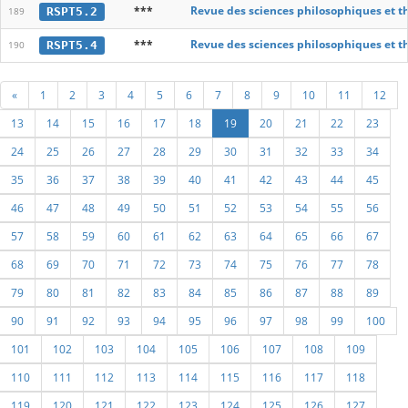
***
Revue des sciences philosophiques et t
RSPT5.2
189
***
Revue des sciences philosophiques et t
RSPT5.4
190
«
1
2
3
4
5
6
7
8
9
10
11
12
13
14
15
16
17
18
19
20
21
22
23
24
25
26
27
28
29
30
31
32
33
34
35
36
37
38
39
40
41
42
43
44
45
46
47
48
49
50
51
52
53
54
55
56
57
58
59
60
61
62
63
64
65
66
67
68
69
70
71
72
73
74
75
76
77
78
79
80
81
82
83
84
85
86
87
88
89
90
91
92
93
94
95
96
97
98
99
100
101
102
103
104
105
106
107
108
109
110
111
112
113
114
115
116
117
118
119
120
121
122
123
124
125
126
127