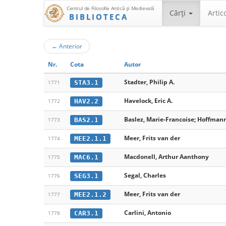
Centrul de Filosofie Antică şi Medievală
Cărţi
Artic
BIBLIOTECA
←
Anterior
Nr.
Cota
Autor
Stadter, Philip A.
STA3.1
1771
Havelock, Eric A.
HAV2.2
1772
Baslez, Marie-Francoise; Hoffmann, 
BAS2.1
1773
Meer, Frits van der
MEE2.1.1
1774
Macdonell, Arthur Aanthony
MAC6.1
1775
Segal, Charles
SEG3.1
1776
Meer, Frits van der
MEE2.1.2
1777
Carlini, Antonio
CAR3.1
1778