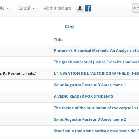
f
ole
Caută
Administrare
Li
Cărţi
Titlu
Plutarch's Historical Methods. An Analysis of 
The greek concept of justice.From its shadow 
P.; Pernot, L. (eds.)
L`INVENTION DE L`AUTOBIOGRAPHIE. D`HES
Saint Augustin Pasteur D'Ames, tome 1
A VEDIC READER FOR STUDENTS
The theme of the mutilation of the corpse in t
Saint Augustin Pasteur D'Ames, tome 2
Studi sulla tradizione antica e medievale del