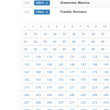
Grammont, Maurice
GRA3.1
1779
Frankel, Hermann
FRA2.1
1780
«
1
2
3
4
5
6
7
8
9
10
31
32
33
34
35
36
37
38
39
61
62
63
64
65
66
67
68
69
91
92
93
94
95
96
97
98
99
117
118
119
120
121
122
123
124
142
143
144
145
146
147
148
149
167
168
169
170
171
172
173
174
192
193
194
195
196
197
198
199
217
218
219
220
221
222
223
224
242
243
244
245
246
247
248
249
267
268
269
270
271
272
273
274