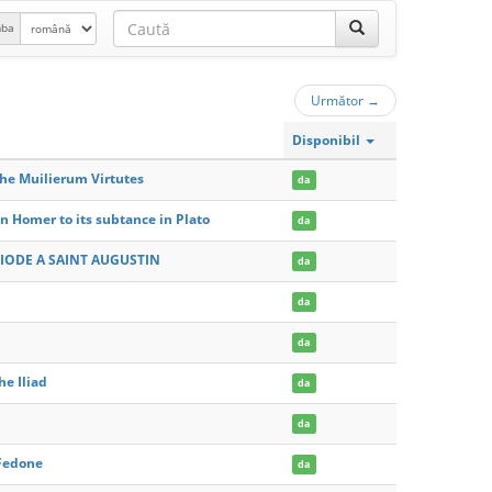
mba
Următor
→
Disponibil
the Muilierum Virtutes
da
in Homer to its subtance in Plato
da
IODE A SAINT AUGUSTIN
da
da
da
he Iliad
da
da
 Fedone
da