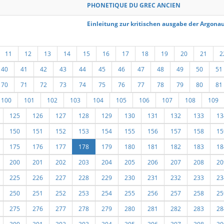
PHONETIQUE DU GREC ANCIEN
Einleitung zur kritischen ausgabe der Argonau
11
12
13
14
15
16
17
18
19
20
21
2
40
41
42
43
44
45
46
47
48
49
50
51
70
71
72
73
74
75
76
77
78
79
80
81
100
101
102
103
104
105
106
107
108
109
125
126
127
128
129
130
131
132
133
13
150
151
152
153
154
155
156
157
158
15
175
176
177
178
179
180
181
182
183
18
200
201
202
203
204
205
206
207
208
20
225
226
227
228
229
230
231
232
233
23
250
251
252
253
254
255
256
257
258
25
275
276
277
278
279
280
281
282
283
28