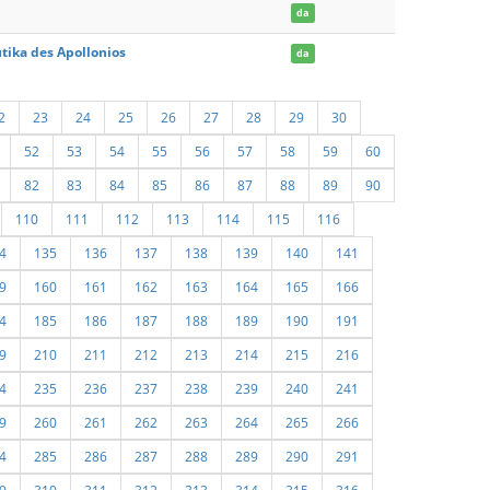
da
tika des Apollonios
da
2
23
24
25
26
27
28
29
30
52
53
54
55
56
57
58
59
60
82
83
84
85
86
87
88
89
90
110
111
112
113
114
115
116
4
135
136
137
138
139
140
141
9
160
161
162
163
164
165
166
4
185
186
187
188
189
190
191
9
210
211
212
213
214
215
216
4
235
236
237
238
239
240
241
9
260
261
262
263
264
265
266
4
285
286
287
288
289
290
291