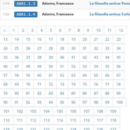
Adorno, Francesco
La filosofia antica: Pensi
ADO1.1.3
1719
Adorno, Francesco
La filosofia antica: Cultu
ADO1.1.4
1720
«
1
2
3
4
5
6
7
8
9
10
11
12
13
14
15
16
17
18
19
20
21
22
23
24
25
26
27
28
29
30
31
32
33
34
35
36
37
38
39
40
41
42
43
44
45
46
47
48
49
50
51
52
53
54
55
56
57
58
59
60
61
62
63
64
65
66
67
68
69
70
71
72
73
74
75
76
77
78
79
80
81
82
83
84
85
86
87
88
89
90
91
92
93
94
95
96
97
98
99
100
101
102
103
104
105
106
107
108
109
110
111
112
113
114
115
116
117
118
119
120
121
122
123
124
125
126
127