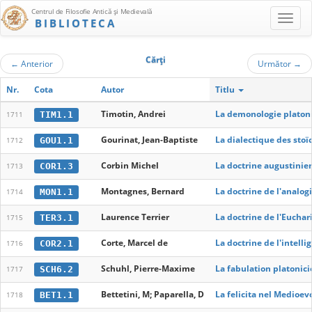
Centrul de Filosofie Antică şi Medievală
BIBLIOTECA
Cărţi
←
Anterior
Următor
→
Nr.
Cota
Autor
Titlu
Timotin, Andrei
La demonologie platon
TIM1.1
1711
Gourinat, Jean-Baptiste
La dialectique des stoï
GOU1.1
1712
Corbin Michel
La doctrine augustinien
COR1.3
1713
Montagnes, Bernard
La doctrine de l'analog
MON1.1
1714
Laurence Terrier
La doctrine de l'Euchari
TER3.1
1715
Corte, Marcel de
La doctrine de l'intelli
COR2.1
1716
Schuhl, Pierre-Maxime
La fabulation platonic
SCH6.2
1717
Bettetini, M; Paparella, D
La felicita nel Medioev
BET1.1
1718