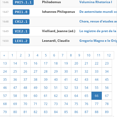
Philodemus
Volumina Rhetorica I
PHI5.1.1
1646
Iohannes Philoponus
De aeternitate mundi c
PHI1.8
1647
Chora, revue d'etudes a
CH12.1
1648
Vielliard, Jeanne (ed.)
Le registre de pret de l
VIE2.1
1649
Leonardi, Claudio
Gregorio Magno e le Orig
LEO1.2
1650
«
1
2
3
4
5
6
7
8
9
10
11
12
13
14
15
16
17
18
19
20
21
22
23
24
25
26
27
28
29
30
31
32
33
34
35
36
37
38
39
40
41
42
43
44
45
46
47
48
49
50
51
52
53
54
55
56
57
58
59
60
61
62
63
64
65
66
67
68
69
70
71
72
73
74
75
76
77
78
79
80
81
82
83
84
85
86
87
88
89