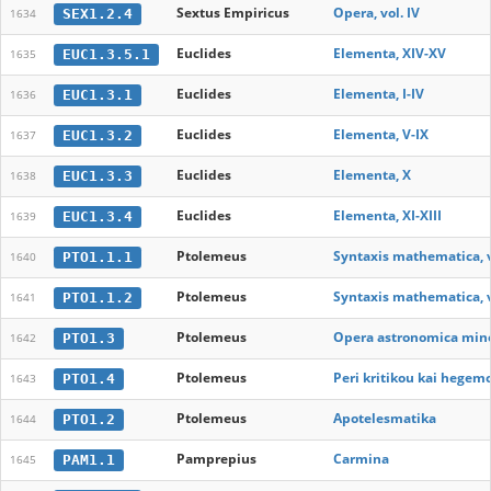
Sextus Empiricus
Opera, vol. IV
SEX1.2.4
1634
Euclides
Elementa, XIV-XV
EUC1.3.5.1
1635
Euclides
Elementa, I-IV
EUC1.3.1
1636
Euclides
Elementa, V-IX
EUC1.3.2
1637
Euclides
Elementa, X
EUC1.3.3
1638
Euclides
Elementa, XI-XIII
EUC1.3.4
1639
Ptolemeus
Syntaxis mathematica, vo
PTO1.1.1
1640
Ptolemeus
Syntaxis mathematica, vo
PTO1.1.2
1641
Ptolemeus
Opera astronomica min
PTO1.3
1642
Ptolemeus
Peri kritikou kai hegem
PTO1.4
1643
Ptolemeus
Apotelesmatika
PTO1.2
1644
Pamprepius
Carmina
PAM1.1
1645