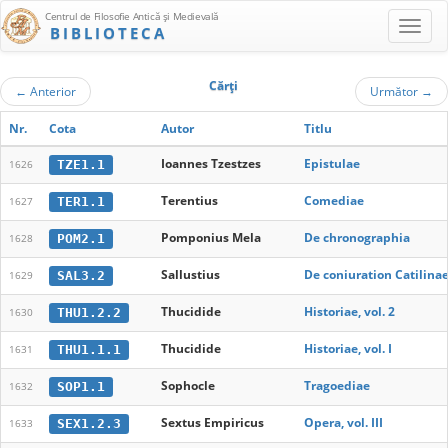
Centrul de Filosofie Antică şi Medievală
BIBLIOTECA
Cărţi
←
Anterior
Următor
→
Nr.
Cota
Autor
Titlu
Ioannes Tzestzes
Epistulae
TZE1.1
1626
Terentius
Comediae
TER1.1
1627
Pomponius Mela
De chronographia
POM2.1
1628
Sallustius
De coniuration Catilinae
SAL3.2
1629
Thucidide
Historiae, vol. 2
THU1.2.2
1630
Thucidide
Historiae, vol. I
THU1.1.1
1631
Sophocle
Tragoediae
SOP1.1
1632
Sextus Empiricus
Opera, vol. III
SEX1.2.3
1633