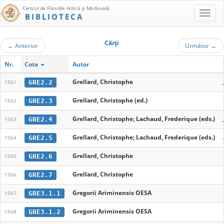
Centrul de Filosofie Antică şi Medievală
BIBLIOTECA
Cărţi
←
Anterior
Următor
→
Nr.
Cota
Autor
Grellard, Christophe
GRE2.2
1561
Grellard, Christophe (ed.)
GRE2.3
1562
Grellard, Christophe; Lachaud, Frederique (eds.)
GRE2.4
1563
Grellard, Christophe; Lachaud, Frederique (eds.)
GRE2.5
1564
Grellard, Christophe
GRE2.6
1565
Grellard, Christophe
GRE2.7
1566
Gregorii Ariminensis OESA
GRE3.1.1
1567
Gregorii Ariminensis OESA
GRE3.1.2
1568