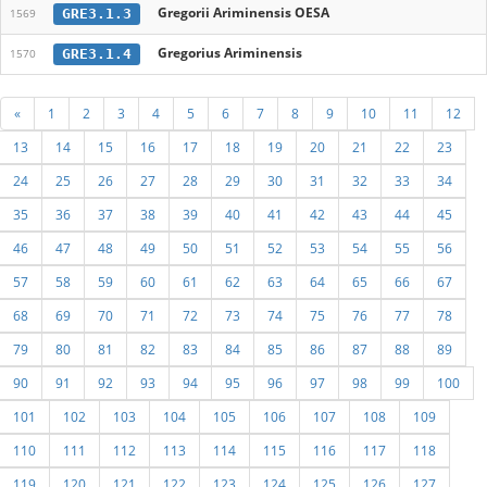
Gregorii Ariminensis OESA
GRE3.1.3
1569
Gregorius Ariminensis
GRE3.1.4
1570
«
1
2
3
4
5
6
7
8
9
10
11
12
13
14
15
16
17
18
19
20
21
22
23
24
25
26
27
28
29
30
31
32
33
34
35
36
37
38
39
40
41
42
43
44
45
46
47
48
49
50
51
52
53
54
55
56
57
58
59
60
61
62
63
64
65
66
67
68
69
70
71
72
73
74
75
76
77
78
79
80
81
82
83
84
85
86
87
88
89
90
91
92
93
94
95
96
97
98
99
100
101
102
103
104
105
106
107
108
109
110
111
112
113
114
115
116
117
118
119
120
121
122
123
124
125
126
127