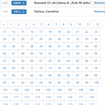
Gauvard, Cl.; de Libera, A. ; Zink, M. (eds.)
Diction
GAU4.1
1499
Tacitus, Cornelius
Histori
TAC1.2
1500
«
1
2
3
4
5
6
7
8
9
10
11
12
13
14
15
16
17
18
19
20
21
22
23
24
25
26
27
28
29
30
31
32
33
34
35
36
37
38
39
40
41
42
43
44
45
46
47
48
49
50
51
52
53
54
55
56
57
58
59
60
61
62
63
64
65
66
67
68
69
70
71
72
73
74
75
76
77
78
79
80
81
82
83
84
85
86
87
88
89
90
91
92
93
94
95
96
97
98
99
100
101
102
103
104
105
106
107
108
109
110
111
112
113
114
115
116
117
118
119
120
121
122
123
124
125
126
127