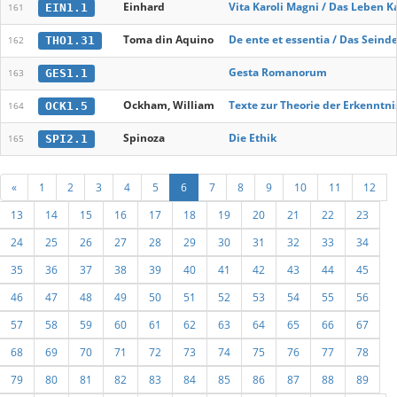
Einhard
Vita Karoli Magni / Das Leben K
EIN1.1
161
Toma din Aquino
De ente et essentia / Das Sein
THO1.31
162
Gesta Romanorum
GES1.1
163
Ockham, William
Texte zur Theorie der Erkenntn
OCK1.5
164
Spinoza
Die Ethik
SPI2.1
165
«
1
2
3
4
5
6
7
8
9
10
11
12
13
14
15
16
17
18
19
20
21
22
23
24
25
26
27
28
29
30
31
32
33
34
35
36
37
38
39
40
41
42
43
44
45
46
47
48
49
50
51
52
53
54
55
56
57
58
59
60
61
62
63
64
65
66
67
68
69
70
71
72
73
74
75
76
77
78
79
80
81
82
83
84
85
86
87
88
89