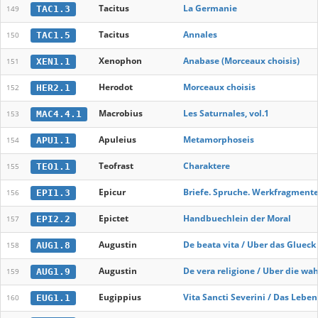
Tacitus
La Germanie
TAC1.3
149
Tacitus
Annales
TAC1.5
150
Xenophon
Anabase (Morceaux choisis)
XEN1.1
151
Herodot
Morceaux choisis
HER2.1
152
Macrobius
Les Saturnales, vol.1
MAC4.4.1
153
Apuleius
Metamorphoseis
APU1.1
154
Teofrast
Charaktere
TEO1.1
155
Epicur
Briefe. Spruche. Werkfragment
EPI1.3
156
Epictet
Handbuechlein der Moral
EPI2.2
157
Augustin
De beata vita / Uber das Glueck
AUG1.8
158
Augustin
De vera religione / Uber die wah
AUG1.9
159
Eugippius
Vita Sancti Severini / Das Leben
EUG1.1
160