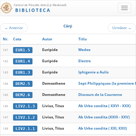
Centrul de Filosofie Antică şi Medievală
BIBLIOTECA
Cărţi
←
Anterior
Următor
→
Nr.
Cota
Autor
Titlu
Euripide
Medee
EUR1.5
141
Euripide
Electre
EUR1.4
142
Euripide
Iphigenie a Aulis
EUR1.3
143
Demosthene
Sept Philippiques (la premiere P
DEM2.5
144
Demosthene
Discours de la Couronne
DEM2.6
145
Livius, Titus
Ab Urbe condita ( XXVI - XXX)
LIV2.1.3
146
Livius, Titus
Ab Urbe condita (XXIII - XXV)
LIV2.1.2
147
Livius, Titus
Ab Urbe condita ( XXI, XXII)
LIV2.1.1
148