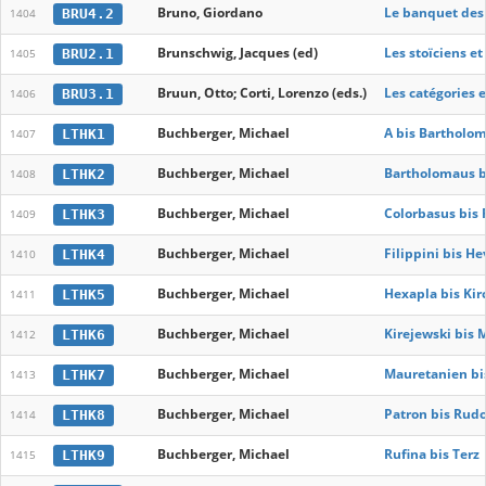
Bruno, Giordano
Le banquet des
BRU4.2
1404
Brunschwig, Jacques (ed)
Les stoïciens et
BRU2.1
1405
Bruun, Otto; Corti, Lorenzo (eds.)
Les catégories e
BRU3.1
1406
Buchberger, Michael
A bis Bartholo
LTHK1
1407
Buchberger, Michael
Bartholomaus b
LTHK2
1408
Buchberger, Michael
Colorbasus bis 
LTHK3
1409
Buchberger, Michael
Filippini bis He
LTHK4
1410
Buchberger, Michael
Hexapla bis Ki
LTHK5
1411
Buchberger, Michael
Kirejewski bis 
LTHK6
1412
Buchberger, Michael
Mauretanien bis
LTHK7
1413
Buchberger, Michael
Patron bis Rudo
LTHK8
1414
Buchberger, Michael
Rufina bis Terz
LTHK9
1415