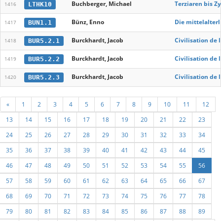
Buchberger, Michael
Terziaren bis Z
LTHK10
1416
Bünz, Enno
Die mittelalter
BUN1.1
1417
Burckhardt, Jacob
Civilisation de 
BUR5.2.1
1418
Burckhardt, Jacob
Civilisation de 
BUR5.2.2
1419
Burckhardt, Jacob
Civilisation de 
BUR5.2.3
1420
«
1
2
3
4
5
6
7
8
9
10
11
12
13
14
15
16
17
18
19
20
21
22
23
24
25
26
27
28
29
30
31
32
33
34
35
36
37
38
39
40
41
42
43
44
45
46
47
48
49
50
51
52
53
54
55
56
57
58
59
60
61
62
63
64
65
66
67
68
69
70
71
72
73
74
75
76
77
78
79
80
81
82
83
84
85
86
87
88
89