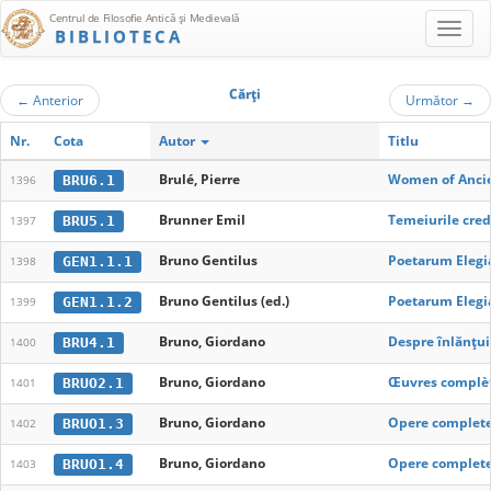
Centrul de Filosofie Antică şi Medievală
BIBLIOTECA
Cărţi
←
Anterior
Următor
→
Nr.
Cota
Autor
Titlu
Brulé, Pierre
Women of Ancie
BRU6.1
1396
Brunner Emil
Temeiurile cred
BRU5.1
1397
Bruno Gentilus
Poetarum Elegi
GEN1.1.1
1398
Bruno Gentilus (ed.)
Poetarum Elegi
GEN1.1.2
1399
Bruno, Giordano
Despre înlănţuir
BRU4.1
1400
Bruno, Giordano
Œuvres complèt
BRUO2.1
1401
Bruno, Giordano
Opere complete I
BRUO1.3
1402
Bruno, Giordano
Opere complete 
BRUO1.4
1403