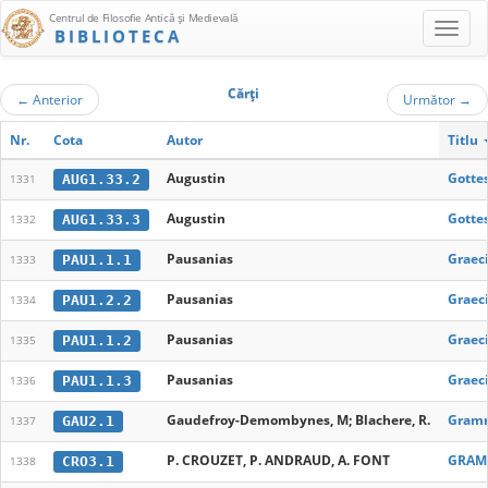
Centrul de Filosofie Antică şi Medievală
BIBLIOTECA
Cărţi
←
Anterior
Următor
→
Nr.
Cota
Autor
Titlu
Augustin
Gottes
AUG1.33.2
1331
Augustin
Gottes
AUG1.33.3
1332
Pausanias
Graecia
PAU1.1.1
1333
Pausanias
Graecia
PAU1.2.2
1334
Pausanias
Graecia
PAU1.1.2
1335
Pausanias
Graecia
PAU1.1.3
1336
Gaudefroy-Demombynes, M; Blachere, R.
Gramm
GAU2.1
1337
P. CROUZET, P. ANDRAUD, A. FONT
GRAMM
CRO3.1
1338