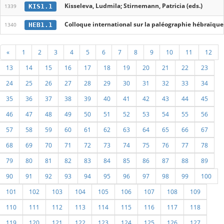
Kisseleva, Ludmila; Stirnemann, Patricia (eds.)
KIS1.1
1339
Colloque international sur la paléographie hébraïque
HEB1.1
1340
«
1
2
3
4
5
6
7
8
9
10
11
12
13
14
15
16
17
18
19
20
21
22
23
24
25
26
27
28
29
30
31
32
33
34
35
36
37
38
39
40
41
42
43
44
45
46
47
48
49
50
51
52
53
54
55
56
57
58
59
60
61
62
63
64
65
66
67
68
69
70
71
72
73
74
75
76
77
78
79
80
81
82
83
84
85
86
87
88
89
90
91
92
93
94
95
96
97
98
99
100
101
102
103
104
105
106
107
108
109
110
111
112
113
114
115
116
117
118
119
120
121
122
123
124
125
126
127