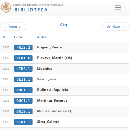
Centrul de Filosofie Antică şi Medievală
BIBLIOTECA
Cărţi
←
Anterior
Următor
→
Nr.
Cota
Autor
Prigent, Pierre
PRI2.2
1331
Pickave, Martin (ed.)
AER1.6
1332
Libanius
LIB2.1
1333
Vezin, Jean
VEZ1.1
1334
Rufino di Aquileia
RUF1.1
1335
Martinus Bucerus
BUC1.1
1336
Monica Brînzei (ed.)
BRI2.1
1337
Sirat, Colette
SIR1.1
1338