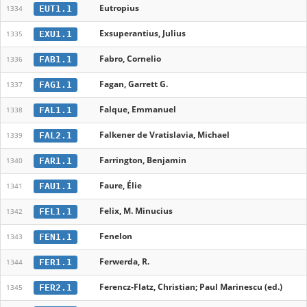
Eutropius
EUT1.1
1334
Exsuperantius, Julius
EXU1.1
1335
Fabro, Cornelio
FAB1.1
1336
Fagan, Garrett G.
FAG1.1
1337
Falque, Emmanuel
FAL1.1
1338
Falkener de Vratislavia, Michael
FAL2.1
1339
Farrington, Benjamin
FAR1.1
1340
Faure, Élie
FAU1.1
1341
Felix, M. Minucius
FEL1.1
1342
Fenelon
FEN1.1
1343
Ferwerda, R.
FER1.1
1344
Ferencz-Flatz, Christian; Paul Marinescu (ed.)
FER2.1
1345