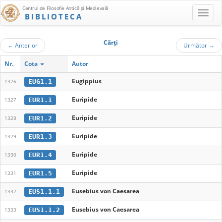
Centrul de Filosofie Antică şi Medievală
BIBLIOTECA
Cărţi
←
Anterior
Următor
→
Nr.
Cota
Autor
Eugippius
EUG1.1
1326
Euripide
EUR1.1
1327
Euripide
EUR1.2
1328
Euripide
EUR1.3
1329
Euripide
EUR1.4
1330
Euripide
EUR1.5
1331
Eusebius von Caesarea
EUS1.1.1
1332
Eusebius von Caesarea
EUS1.1.2
1333