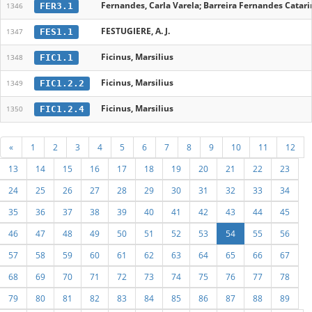
Fernandes, Carla Varela; Barreira Fernandes Catarin
FER3.1
1346
FESTUGIERE, A. J.
FES1.1
1347
Ficinus, Marsilius
FIC1.1
1348
Ficinus, Marsilius
FIC1.2.2
1349
Ficinus, Marsilius
FIC1.2.4
1350
«
1
2
3
4
5
6
7
8
9
10
11
12
13
14
15
16
17
18
19
20
21
22
23
24
25
26
27
28
29
30
31
32
33
34
35
36
37
38
39
40
41
42
43
44
45
46
47
48
49
50
51
52
53
54
55
56
57
58
59
60
61
62
63
64
65
66
67
68
69
70
71
72
73
74
75
76
77
78
79
80
81
82
83
84
85
86
87
88
89