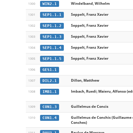
Windelband, Wilhelm
WIN2.1
1300
Seppelt, Franz Xavier
SEP1.1.1
1301
Seppelt, Franz Xavier
SEP1.1.2
1302
Seppelt, Franz Xavier
SEP1.1.3
1303
Seppelt, Franz Xavier
SEP1.1.4
1304
Seppelt, Franz Xavier
SEP1.1.5
1305
GES1.1
1306
Dillon, Matthew
DIL2.1
1307
Imbach, Ruedi; Maieru, Alfonso (ed
IMB1.1
1308
Guillelmus de Concis
CON1.3
1309
Guillelmus de Conchis (Guillaume
CON1.4
1310
Conches)
Paulus de Worczyn
PAU3.1
1311