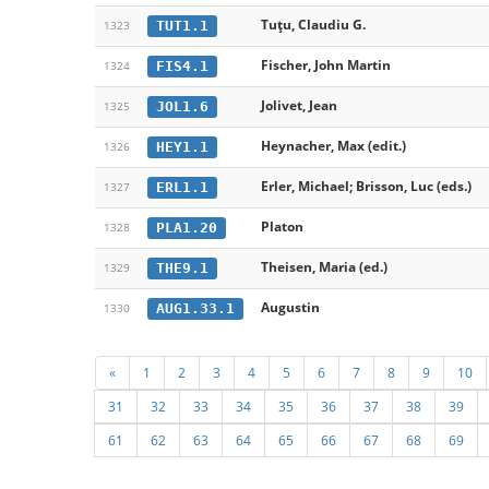
Tuțu, Claudiu G.
TUT1.1
1323
Fischer, John Martin
FIS4.1
1324
Jolivet, Jean
JOL1.6
1325
Heynacher, Max (edit.)
HEY1.1
1326
Erler, Michael; Brisson, Luc (eds.)
ERL1.1
1327
Platon
PLA1.20
1328
Theisen, Maria (ed.)
THE9.1
1329
Augustin
AUG1.33.1
1330
«
1
2
3
4
5
6
7
8
9
10
31
32
33
34
35
36
37
38
39
61
62
63
64
65
66
67
68
69