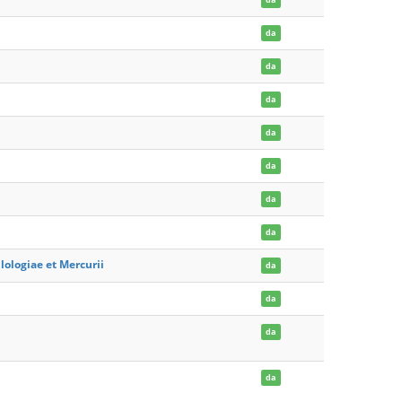
da
da
da
da
da
da
da
ilologiae et Mercurii
da
da
da
da