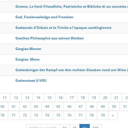
Gnome. Le fonti Filosofiche, Patristiche et Bibliche di un concett
God, Foreknowledge and Freedom
Godescalc d'Orbais et la Trinite a l'epoque carolingienne
Goethes Philosophie aus seinen Werken
Gorgias-Menon
Gorgias. Meno
Gotteskrieger der Kampf um den rechten Glauben rund um Wien i
Gottesstaat (I-VIII)
11
12
13
14
15
16
17
18
19
20
21
2
40
41
42
43
44
45
46
47
48
49
50
51
70
71
72
73
74
75
76
77
78
79
»