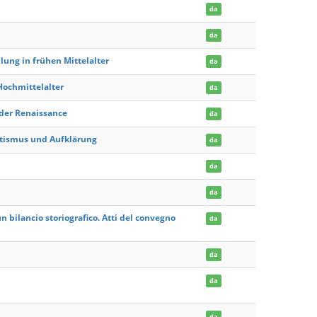
da
da
lung in frühen Mittelalter
da
Hochmittelalter
da
 der Renaissance
da
utismus und Aufklärung
da
da
da
un bilancio storiografico. Atti del convegno
da
da
da
da