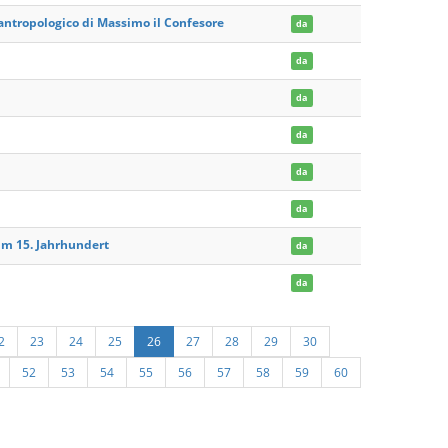
o antropologico di Massimo il Confesore
da
da
da
da
da
da
m 15. Jahrhundert
da
da
2
23
24
25
26
27
28
29
30
52
53
54
55
56
57
58
59
60