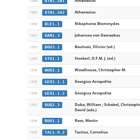
Athanasius
ATH1.2#1
1288
Athanasius
ATH1.2#2
1289
Nikephoros Blemmydes
BLE1.1
1290
Johannes von Damaskus
DAM1.3
1291
Boulnois, Olivier (ed.)
BOU3.1
1292
Stockerl, O.F.M. J. (ed.)
STO1.1
1293
Woodhouse, Christopher M.
WOO2.1
1294
Georgius Acropolita
GEO1.1.1
1295
Georgius Acropolita
GEO1.1.2
1296
Duba, William ; Schabel, Christoph
DUB2.3
1297
David (eds.)
Roos, Martin
ROO1.1
1298
Tacitus, Cornelius
TAC1.9.2
1299