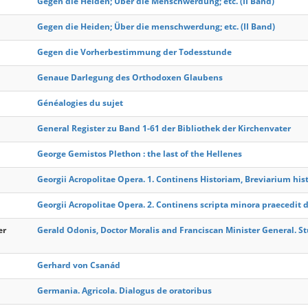
Gegen die Heiden; Über die Menschwerdung; etc. (II Band)
Gegen die Heiden; Über die menschwerdung; etc. (II Band)
Gegen die Vorherbestimmung der Todesstunde
Genaue Darlegung des Orthodoxen Glaubens
Généalogies du sujet
General Register zu Band 1-61 der Bibliothek der Kirchenvater
George Gemistos Plethon : the last of the Hellenes
Georgii Acropolitae Opera. 1. Continens Historiam, Breviarium his
Georgii Acropolitae Opera. 2. Continens scripta minora praecedit di
er
Gerald Odonis, Doctor Moralis and Franciscan Minister General. Stu
Gerhard von Csanád
Germania. Agricola. Dialogus de oratoribus