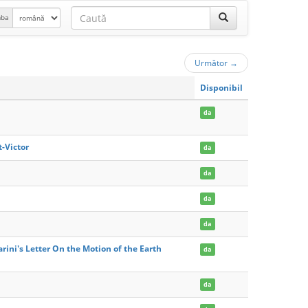
mba
Următor
→
Disponibil
da
t-Victor
da
da
da
da
arini's Letter On the Motion of the Earth
da
da