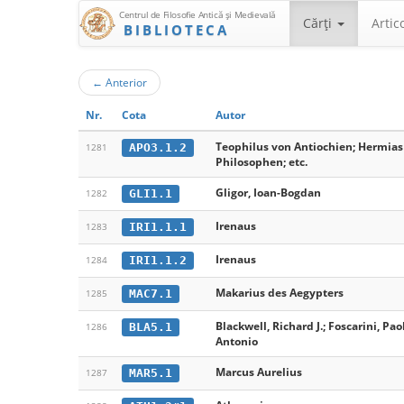
Centrul de Filosofie Antică şi Medievală
Cărţi
Artic
BIBLIOTECA
←
Anterior
Nr.
Cota
Autor
Teophilus von Antiochien; Hermias
APO3.1.2
1281
Philosophen; etc.
Gligor, Ioan-Bogdan
GLI1.1
1282
Irenaus
IRI1.1.1
1283
Irenaus
IRI1.1.2
1284
Makarius des Aegypters
MAC7.1
1285
Blackwell, Richard J.; Foscarini, Pao
BLA5.1
1286
Antonio
Marcus Aurelius
MAR5.1
1287