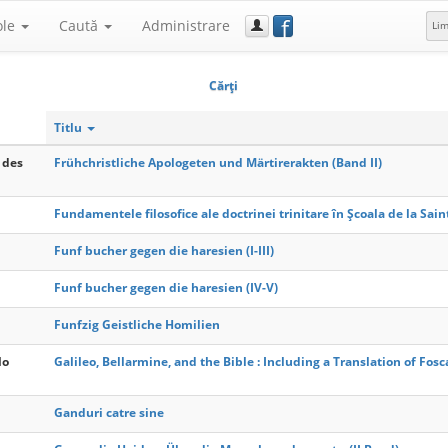
f
ole
Caută
Administrare
Li
Cărţi
Titlu
 des
Frühchristliche Apologeten und Märtirerakten (Band II)
Fundamentele filosofice ale doctrinei trinitare în Școala de la Sain
Funf bucher gegen die haresien (I-III)
Funf bucher gegen die haresien (IV-V)
Funfzig Geistliche Homilien
lo
Galileo, Bellarmine, and the Bible : Including a Translation of Fosc
Ganduri catre sine