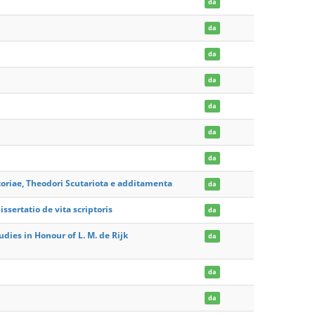
da
da
da
da
da
da
da
toriae, Theodori Scutariota e additamenta
da
ssertatio de vita scriptoris
da
dies in Honour of L. M. de Rijk
da
da
da