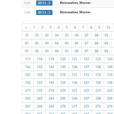
Beierwaltes, Werner
BEI1.2
1249
Beierwaltes, Werner
BEI1.1
1250
«
1
2
3
4
5
6
7
8
9
10
31
32
33
34
35
36
37
38
39
61
62
63
64
65
66
67
68
69
91
92
93
94
95
96
97
98
99
117
118
119
120
121
122
123
124
142
143
144
145
146
147
148
149
167
168
169
170
171
172
173
174
192
193
194
195
196
197
198
199
217
218
219
220
221
222
223
224
242
243
244
245
246
247
248
249
267
268
269
270
271
272
273
274