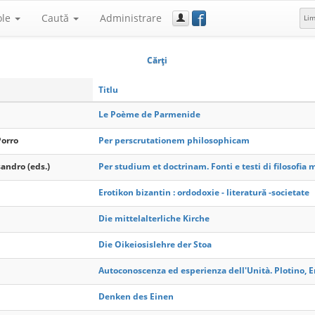
f
ole
Caută
Administrare
Li
Cărţi
Titlu
Le Poème de Parmenide
Porro
Per perscrutationem philosophicam
sandro (eds.)
Per studium et doctrinam. Fonti e testi di filosofia 
Erotikon bizantin : ordodoxie - literatură -societate
Die mittelalterliche Kirche
Die Oikeiosislehre der Stoa
Autoconoscenza ed esperienza dell'Unità. Plotino, 
Denken des Einen