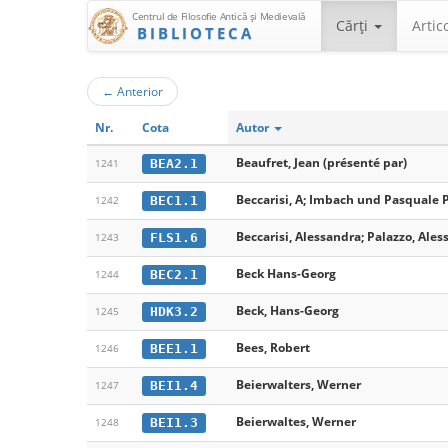
Centrul de Filosofie Antică şi Medievală
Cărţi
Artic
BIBLIOTECA
←
Anterior
Nr.
Cota
Autor
Beaufret, Jean (présenté par)
BEA2.1
1241
Beccarisi, A; Imbach und Pasquale 
BEC1.1
1242
Beccarisi, Alessandra; Palazzo, Ales
FLS1.6
1243
Beck Hans-Georg
BEC2.1
1244
Beck, Hans-Georg
HDK3.2
1245
Bees, Robert
BEE1.1
1246
Beierwalters, Werner
BEI1.4
1247
Beierwaltes, Werner
BEI1.3
1248