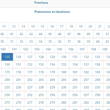
Procliana
Platonisme et idealisme
11
12
13
14
15
16
17
18
19
20
21
2
40
41
42
43
44
45
46
47
48
49
50
51
70
71
72
73
74
75
76
77
78
79
80
81
100
101
102
103
104
105
106
107
108
109
125
126
127
128
129
130
131
132
133
13
150
151
152
153
154
155
156
157
158
15
175
176
177
178
179
180
181
182
183
18
200
201
202
203
204
205
206
207
208
20
225
226
227
228
229
230
231
232
233
23
250
251
252
253
254
255
256
257
258
25
275
276
277
278
279
280
281
282
283
28