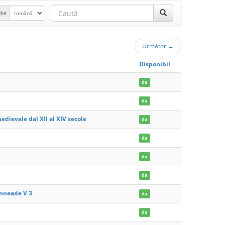
mba
Următor
→
Disponibil
da
da
medievale dal XII al XIV secole
da
da
da
da
Enneade V 3
da
da