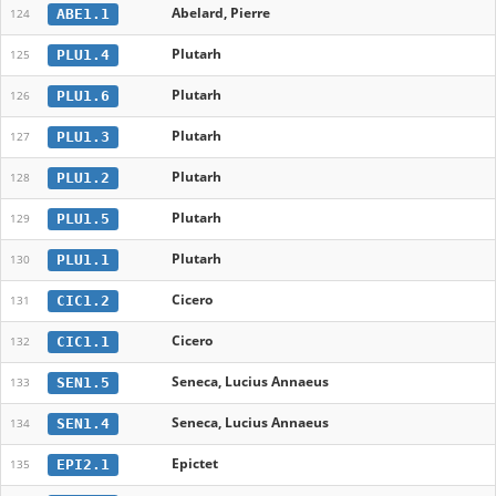
Abelard, Pierre
ABE1.1
124
Plutarh
PLU1.4
125
Plutarh
PLU1.6
126
Plutarh
PLU1.3
127
Plutarh
PLU1.2
128
Plutarh
PLU1.5
129
Plutarh
PLU1.1
130
Cicero
CIC1.2
131
Cicero
CIC1.1
132
Seneca, Lucius Annaeus
SEN1.5
133
Seneca, Lucius Annaeus
SEN1.4
134
Epictet
EPI2.1
135