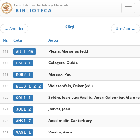
Centrul de Filosofie Antică şi Medievală
BIBLIOTECA
Cărţi
←
Anterior
Următor
→
Nr.
Cota
Autor
Plezia, Marianus (ed.)
ARI1.46
116
Calogero, Guido
CAL3.1
117
Moraux, Paul
MOR2.1
118
Weissenfels, Oskar (ed.)
WEI3.1.2.2
119
Solère, Jean-Luc; Vasiliu, Anca; Galonnier, Alain (e
SOL1.1
120
Jolivet, Jean
JOL1.2
121
Anselm din Canterbury
ANS1.7
122
Vasiliu, Anca
VAS1.1
123