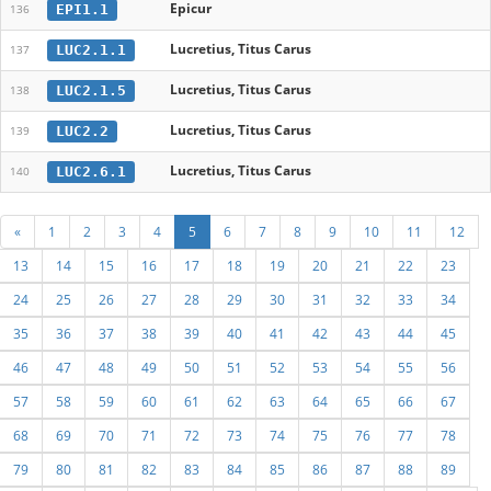
Epicur
EPI1.1
136
Lucretius, Titus Carus
LUC2.1.1
137
Lucretius, Titus Carus
LUC2.1.5
138
Lucretius, Titus Carus
LUC2.2
139
Lucretius, Titus Carus
LUC2.6.1
140
«
1
2
3
4
5
6
7
8
9
10
11
12
13
14
15
16
17
18
19
20
21
22
23
24
25
26
27
28
29
30
31
32
33
34
35
36
37
38
39
40
41
42
43
44
45
46
47
48
49
50
51
52
53
54
55
56
57
58
59
60
61
62
63
64
65
66
67
68
69
70
71
72
73
74
75
76
77
78
79
80
81
82
83
84
85
86
87
88
89