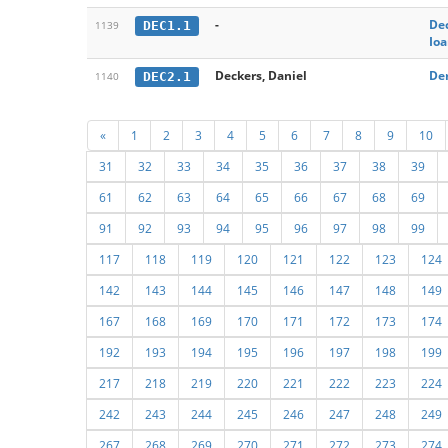
-
Dec
DEC1.1
1139
Io
Deckers, Daniel
Der
DEC2.1
1140
«
1
2
3
4
5
6
7
8
9
10
31
32
33
34
35
36
37
38
39
61
62
63
64
65
66
67
68
69
91
92
93
94
95
96
97
98
99
117
118
119
120
121
122
123
124
142
143
144
145
146
147
148
149
167
168
169
170
171
172
173
174
192
193
194
195
196
197
198
199
217
218
219
220
221
222
223
224
242
243
244
245
246
247
248
249
267
268
269
270
271
272
273
274