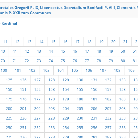
retales Gregorii P. IX, Liber sextus Decretalium Bonifacii P. VIII, Clementis
annis P. XXII tum Communes
 Kardinal
11
12
13
14
15
16
17
18
19
20
21
2
40
41
42
43
44
45
46
47
48
49
50
51
70
71
72
73
74
75
76
77
78
79
80
81
100
101
102
103
104
105
106
107
108
109
125
126
127
128
129
130
131
132
133
13
150
151
152
153
154
155
156
157
158
15
175
176
177
178
179
180
181
182
183
18
200
201
202
203
204
205
206
207
208
20
225
226
227
228
229
230
231
232
233
23
250
251
252
253
254
255
256
257
258
25
275
276
277
278
279
280
281
282
283
28