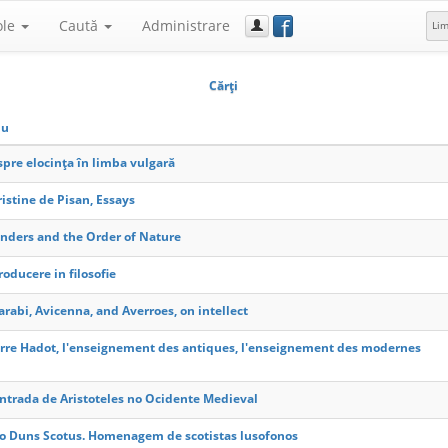
f
ole
Caută
Administrare
Li
Cărţi
lu
pre elocința în limba vulgară
istine de Pisan, Essays
nders and the Order of Nature
roducere in filosofie
arabi, Avicenna, and Averroes, on intellect
rre Hadot, l'enseignement des antiques, l'enseignement des modernes
ntrada de Aristoteles no Ocidente Medieval
ao Duns Scotus. Homenagem de scotistas lusofonos