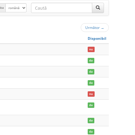
mba
Următor
→
Disponibil
nu
da
da
da
nu
da
da
da