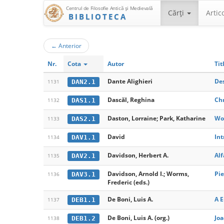
Centrul de Filosofie Antică şi Medievală
Cărţi
Artic
BIBLIOTECA
←
Anterior
Nr.
Cota
Autor
Tit
Dante Alighieri
Des
DAN2.1
1131
Dascăl, Reghina
Chr
DAS1.1
1132
Daston, Lorraine; Park, Katharine
Wo
DAS2.1
1133
David
Int
DAV1.1
1134
Davidson, Herbert A.
Alf
DAV2.1
1135
Davidson, Arnold I.; Worms,
Pie
DAV3.1
1136
Frederic (eds.)
De Boni, Luis A.
A E
DEB1.1
1137
De Boni, Luis A. (org.)
Jo
DEB1.2
1138