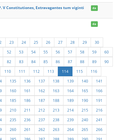
 P. V Constitutiones, Extravagantes tum viginti
da
da
2
23
24
25
26
27
28
29
30
52
53
54
55
56
57
58
59
60
82
83
84
85
86
87
88
89
90
110
111
112
113
114
115
116
4
135
136
137
138
139
140
141
9
160
161
162
163
164
165
166
4
185
186
187
188
189
190
191
9
210
211
212
213
214
215
216
4
235
236
237
238
239
240
241
9
260
261
262
263
264
265
266
4
285
286
287
288
289
290
291