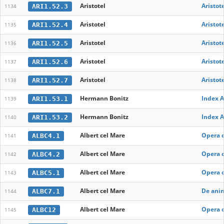
Aristotel
Aristot
ARI1.52.3
1134
Aristotel
Aristot
ARI1.52.4
1135
Aristotel
Aristot
ARI1.52.5
1136
Aristotel
Aristot
ARI1.52.6
1137
Aristotel
Aristot
ARI1.52.7
1138
Hermann Bonitz
Index Ar
ARI1.53.1
1139
Hermann Bonitz
Index Ar
ARI1.53.2
1140
Albert cel Mare
Opera o
ALBC4.1
1141
Albert cel Mare
Opera o
ALBC4.2
1142
Albert cel Mare
Opera 
ALBC5.1
1143
Albert cel Mare
De ani
ALBC7.1
1144
Albert cel Mare
Opera o
ALBC12
1145