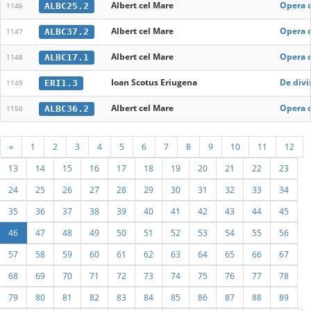
Albert cel Mare
Opera 
ALBC25.2
1146
Albert cel Mare
Opera o
ALBC37.2
1147
Albert cel Mare
Opera o
ALBC17.1
1148
Ioan Scotus Eriugena
De divi
ERI1.3
1149
Albert cel Mare
Opera o
ALBC36.2
1150
«
1
2
3
4
5
6
7
8
9
10
11
12
13
14
15
16
17
18
19
20
21
22
23
24
25
26
27
28
29
30
31
32
33
34
35
36
37
38
39
40
41
42
43
44
45
46
47
48
49
50
51
52
53
54
55
56
57
58
59
60
61
62
63
64
65
66
67
68
69
70
71
72
73
74
75
76
77
78
79
80
81
82
83
84
85
86
87
88
89