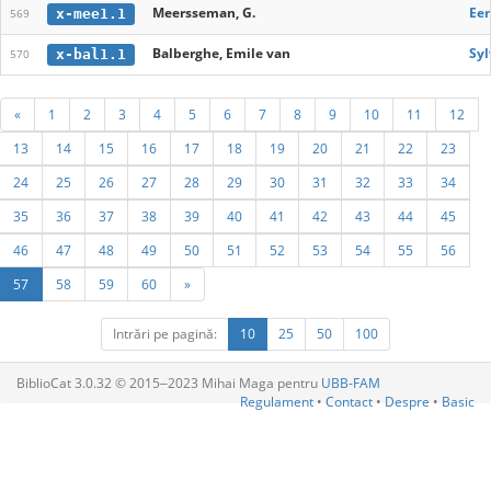
Meersseman, G.
Een
x-mee1.1
569
Balberghe, Emile van
Syl
x-bal1.1
570
«
1
2
3
4
5
6
7
8
9
10
11
12
13
14
15
16
17
18
19
20
21
22
23
24
25
26
27
28
29
30
31
32
33
34
35
36
37
38
39
40
41
42
43
44
45
46
47
48
49
50
51
52
53
54
55
56
57
58
59
60
»
Intrări pe pagină:
10
25
50
100
BiblioCat 3.0.32 © 2015‒2023 Mihai Maga pentru
UBB-FAM
Regulament
•
Contact
•
Despre
•
Basic