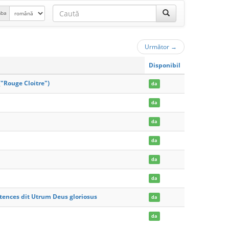
mba
Următor
→
Disponibil
"Rouge Cloitre")
da
da
da
da
da
da
tences dit Utrum Deus gloriosus
da
da