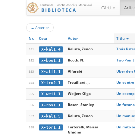
Centrul de Filosofie Antică şi Medievală
Cărţi
Artic
BIBLIOTECA
←
Anterior
Nr.
Cota
Autor
Titlu
Kaluza, Zenon
Trois list
X-kal1.4
551
Booth, N.
Two Point 
x-boo1.1
552
Alfarabi
Uber den 
X-alf1.1
553
Trouillard, J.
Un et etre
X-tro2.1
554
Weijers Olga
Un exempl
X-wei1.1
555
Rosen, Stanley
Un futur a
X-ros1.1
556
Kaluza, Zenon
Un manuel 
X-kal1.5
557
Tortorelli, Marisa
Un mito orf
X-tor1.1
558
Ghidini