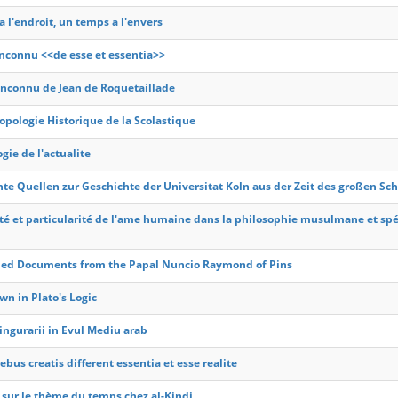
 l'endroit, un temps a l'envers
inconnu <<de esse et essentia>>
Inconnu de Jean de Roquetaillade
pologie Historique de la Scolastique
gie de l'actualite
te Quellen zur Geschichte der Universitat Koln aus der Zeit des großen S
té et particularité de l'ame humaine dans la philosophie musulmane et sp
ed Documents from the Papal Nuncio Raymond of Pins
n in Plato's Logic
ingurarii in Evul Mediu arab
ebus creatis different essentia et esse realite
 sur le thème du temps chez al-Kindi