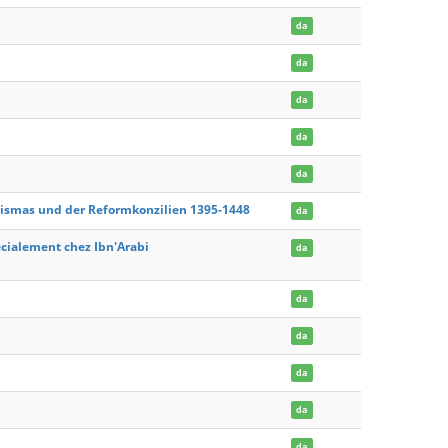
da
da
da
da
da
chismas und der Reformkonzilien 1395-1448
da
écialement chez Ibn'Arabi
da
da
da
da
da
da