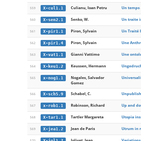
Culianu, Ioan Petru
Un temps a
X-cul1.1
559
Senko, W.
Un traite 
X-sen2.1
560
Piron, Sylvain
Un Traité 
X-pir1.1
561
Piron, Sylvain
Une Anthro
X-pir1.4
562
Gianni Vattimo
Une ontolo
X-vat1.1
563
Keussen, Hermann
Ungedruch
X-keu1.2
564
Nogales, Salvador
Universali
x-nog1.1
565
Gomez
Schabel, C.
Unpublish
X-sch5.9
566
Robinson, Richard
Up and dow
x-rob1.1
567
Tartler Margareta
Utopia ins
X-tar1.1
568
Jean de Paris
Utrum in r
X-jea1.2
569
Jolivet, Jean
Variations
X-jol1.7
570