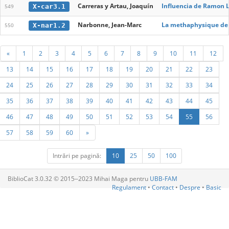
Carreras y Artau, Joaquín
Influencia de Ramon Ll
X-car3.1
549
Narbonne, Jean-Marc
La methaphysique de 
X-nar1.2
550
«
1
2
3
4
5
6
7
8
9
10
11
12
13
14
15
16
17
18
19
20
21
22
23
24
25
26
27
28
29
30
31
32
33
34
35
36
37
38
39
40
41
42
43
44
45
46
47
48
49
50
51
52
53
54
55
56
57
58
59
60
»
Intrări pe pagină:
10
25
50
100
BiblioCat 3.0.32 © 2015‒2023 Mihai Maga pentru
UBB-FAM
Regulament
•
Contact
•
Despre
•
Basic