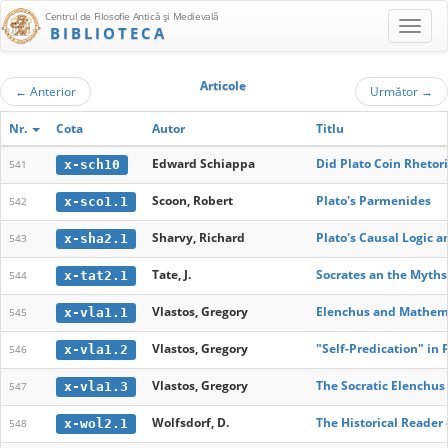
Centrul de Filosofie Antică şi Medievală
BIBLIOTECA
Articole
←
Anterior
Următor
→
Nr.
Cota
Autor
Titlu
Edward Schiappa
Did Plato Coin Rhetor
x-sch10
541
Scoon, Robert
Plato's Parmenides
x-sco1.1
542
Sharvy, Richard
Plato's Causal Logic 
x-sha2.1
543
Tate, J.
Socrates an the Myths
x-tat2.1
544
Vlastos, Gregory
Elenchus and Mathemat
x-vla1.1
545
Vlastos, Gregory
"Self-Predication" in 
x-vla1.2
546
Vlastos, Gregory
The Socratic Elenchus
x-vla1.3
547
Wolfsdorf, D.
The Historical Reader 
x-wol2.1
548