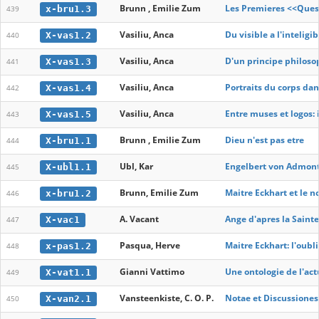
Brunn , Emilie Zum
Les Premieres <<Quest
x-bru1.3
439
Vasiliu, Anca
Du visible a l'inteligib
X-vas1.2
440
Vasiliu, Anca
D'un principe philosop
X-vas1.3
441
Vasiliu, Anca
Portraits du corps dan
X-vas1.4
442
Vasiliu, Anca
Entre muses et logos: i
X-vas1.5
443
Brunn , Emilie Zum
Dieu n'est pas etre
X-bru1.1
444
Ubl, Kar
Engelbert von Admont 
X-ubl1.1
445
Brunn, Emilie Zum
Maitre Eckhart et le 
x-bru1.2
446
A. Vacant
Ange d'apres la Sainte
X-vac1
447
Pasqua, Herve
Maitre Eckhart: l'oubli
x-pas1.2
448
Gianni Vattimo
Une ontologie de l'act
X-vat1.1
449
Vansteenkiste, C. O. P.
Notae et Discussiones
X-van2.1
450