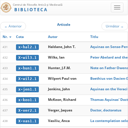
Centrul de Filosofie Antică şi Medievală
BIBLIOTECA
Articole
←
Anterior
Următor
→
Nr.
Cota
Autor
Titlu
Haldane, John T.
Aquinas on Sense-Per
x-hal2.1
431
Wilks, Ian
Peter Abelard and the
X-wil3.1
432
Hunter, J.F.M.
Note on Father Owens'
x-hun1.1
433
Wilpert Paul von
Boethius von Dacien-
X-wil2.1
434
Jenkins, John
Aquinas on the Veracit
x-jen1.1
435
McKeon, Richard
Thomas Aquinas' Doctr
x-keo1.1
436
Verger, Jaques
Doctor, doctoratus
X-ver2.1
437
Vasiliu, Anca
La contemplation selo
X-vas1.1
438