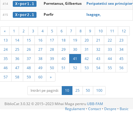
Porretanus, Gilbertus
Peripatetici sex principio
X-por1.1
414
Porfir
Isagoge,
X-por2.1
415
«
1
2
3
4
5
6
7
8
9
10
11
12
13
14
15
16
17
18
19
20
21
22
23
24
25
26
27
28
29
30
31
32
33
34
35
36
37
38
39
40
41
42
43
44
45
46
47
48
49
50
51
52
53
54
55
56
57
58
59
60
»
Intrări pe pagină:
10
25
50
100
BiblioCat 3.0.32 © 2015‒2023 Mihai Maga pentru
UBB-FAM
Regulament
•
Contact
•
Despre
•
Basic