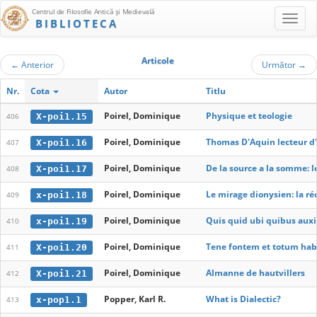
Centrul de Filosofie Antică şi Medievală
BIBLIOTECA
Articole
←
Anterior
Următor
→
Nr.
Cota
Autor
Titlu
Poirel, Dominique
Physique et teologie
X-poi1.15
406
Poirel, Dominique
Thomas D'Aquin lecteur d'
X-poi1.16
407
Poirel, Dominique
De la source a la somme: l
X-poi1.17
408
Poirel, Dominique
Le mirage dionysien: la ré
x-poi1.18
409
Poirel, Dominique
Quis quid ubi quibus auxil
x-poi1.19
410
Poirel, Dominique
Tene fontem et totum habe
X-poi1.20
411
Poirel, Dominique
Almanne de hautvillers
X-poi1.21
412
Popper, Karl R.
What is Dialectic?
x-pop1.1
413