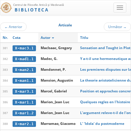
Centrul de Filosofie Antică şi Medievală
BIBLIOTECA
Articole
←
Anterior
Următor
→
Nr.
Cota
Autor
Titlu
MacIsaac, Gregory
Sensation and Tought in Plot
X-mac3.1
381
Madec, G.
Y a-t-il une hermeneutique 
X-mad1.1
382
Mandonnet, P.
Les premieres disputes sur la 
X-man2.1
383
Mansion, Augustin
La theorie aristotelicienne 
X-man1.1
384
Marcel, Gabriel
Position et approches concre
X-mar3.1
385
Marion, Jean Luc
Quelques regles en l'histoire
X-mar1.1
386
Marion, Jean Luc
L'argument releve-t-il de l'on
X-mar1.2
387
Marramao, Giacomo
L' 'Idola' du postmoderne
X-mar2.1
388