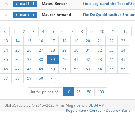
Mates, Benson
Stoic Logic and the Text of S
x-mat1.1
389
Maurer, Armand
The De Quidditatibus Entium o
X-mau1.1
390
«
1
2
3
4
5
6
7
8
9
10
11
12
13
14
15
16
17
18
19
20
21
22
23
24
25
26
27
28
29
30
31
32
33
34
35
36
37
38
39
40
41
42
43
44
45
46
47
48
49
50
51
52
53
54
55
56
57
58
59
60
»
Intrări pe pagină:
10
25
50
100
BiblioCat 3.0.32 © 2015‒2023 Mihai Maga pentru
UBB-FAM
Regulament
•
Contact
•
Despre
•
Basic