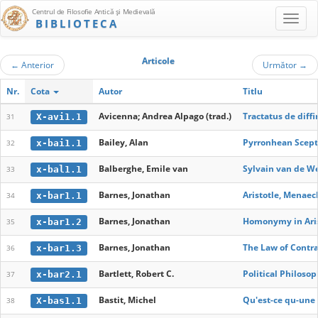
Centrul de Filosofie Antică şi Medievală
BIBLIOTECA
Articole
←
Anterior
Următor
→
Nr.
Cota
Autor
Titlu
Avicenna; Andrea Alpago (trad.)
Tractatus de diff
X-avi1.1
31
Bailey, Alan
Pyrronhean Scept
x-bai1.1
32
Balberghe, Emile van
Sylvain van de We
x-bal1.1
33
Barnes, Jonathan
Aristotle, Menaec
x-bar1.1
34
Barnes, Jonathan
Homonymy in Aris
x-bar1.2
35
Barnes, Jonathan
The Law of Contra
x-bar1.3
36
Bartlett, Robert C.
Political Philoso
x-bar2.1
37
Bastit, Michel
Qu'est-ce qu-une 
X-bas1.1
38