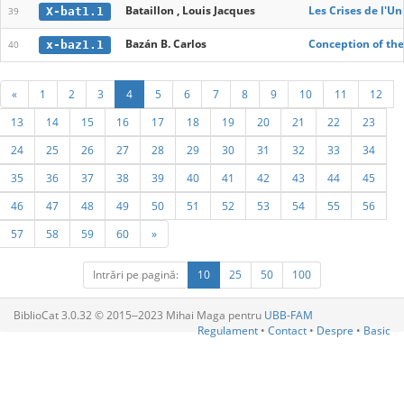
Bataillon , Louis Jacques
Les Crises de l'U
X-bat1.1
39
Bazán B. Carlos
Conception of the
x-baz1.1
40
«
1
2
3
4
5
6
7
8
9
10
11
12
13
14
15
16
17
18
19
20
21
22
23
24
25
26
27
28
29
30
31
32
33
34
35
36
37
38
39
40
41
42
43
44
45
46
47
48
49
50
51
52
53
54
55
56
57
58
59
60
»
Intrări pe pagină:
10
25
50
100
BiblioCat 3.0.32 © 2015‒2023 Mihai Maga pentru
UBB-FAM
Regulament
•
Contact
•
Despre
•
Basic