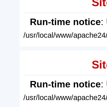
Sit
Run-time notice
:
/usr/local/www/apache24/
Sit
Run-time notice
:
/usr/local/www/apache24/