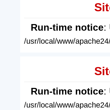
Sit
Run-time notice
:
/usr/local/www/apache24/
Sit
Run-time notice
:
/usr/local/www/apache24/