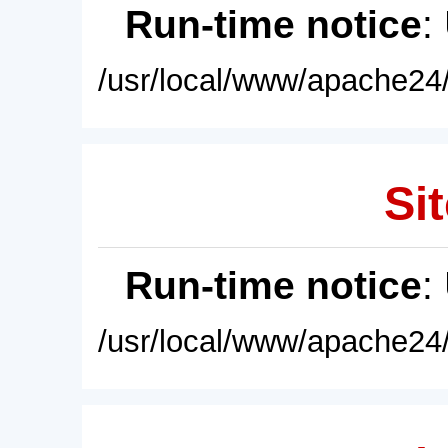
Run-time notice
:
/usr/local/www/apache24/
Sit
Run-time notice
:
/usr/local/www/apache24/