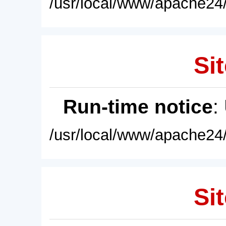
/usr/local/www/apache24/
Sit
Run-time notice
:
/usr/local/www/apache24/
Sit