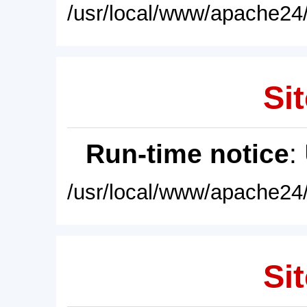
/usr/local/www/apache24/
Sit
Run-time notice
:
/usr/local/www/apache24/
Sit