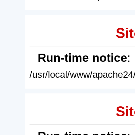
Sit
Run-time notice
:
/usr/local/www/apache24/
Sit