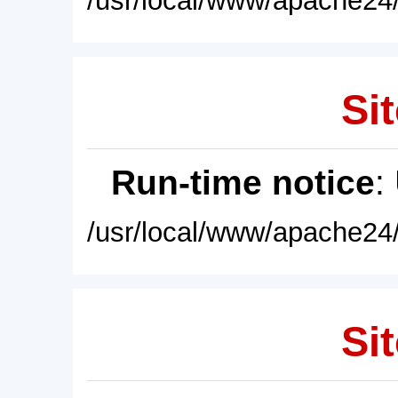
/usr/local/www/apache24/
Sit
Run-time notice
:
/usr/local/www/apache24/
Sit