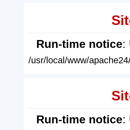
Sit
Run-time notice
:
/usr/local/www/apache24/
Sit
Run-time notice
: