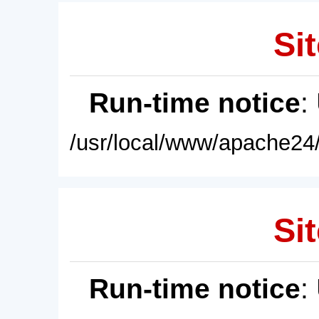
Sit
Run-time notice
:
/usr/local/www/apache24/
Sit
Run-time notice
: