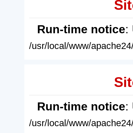
Sit
Run-time notice
:
/usr/local/www/apache24/
Sit
Run-time notice
:
/usr/local/www/apache24/