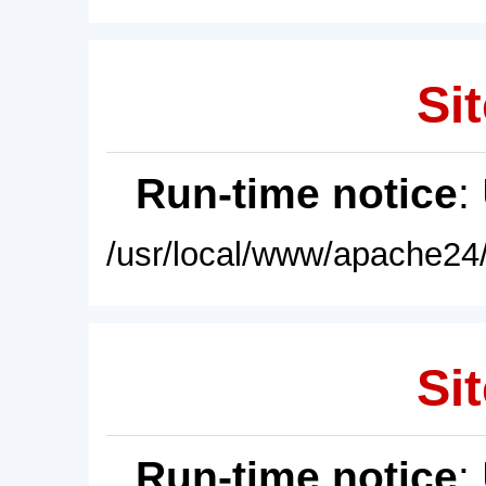
Sit
Run-time notice
:
/usr/local/www/apache24/
Sit
Run-time notice
: