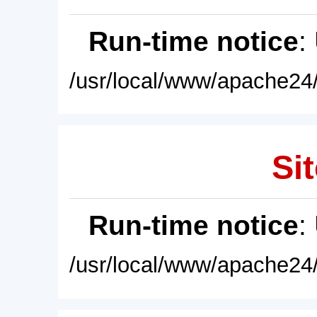
Run-time notice
:
/usr/local/www/apache24/
Sit
Run-time notice
:
/usr/local/www/apache24/