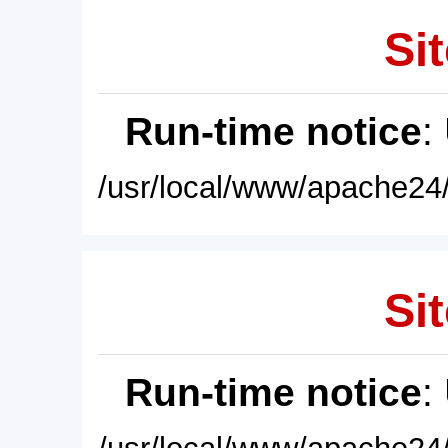
Sit
Run-time notice
:
/usr/local/www/apache24/
Sit
Run-time notice
: