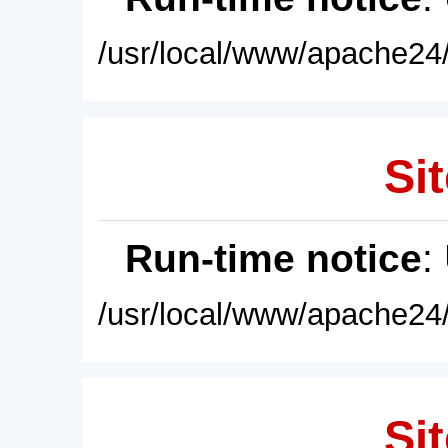
/usr/local/www/apache24/
Sit
Run-time notice
:
/usr/local/www/apache24/
Sit