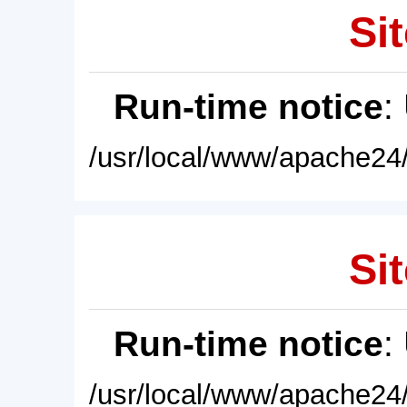
Sit
Run-time notice
:
/usr/local/www/apache24/
Sit
Run-time notice
:
/usr/local/www/apache24/