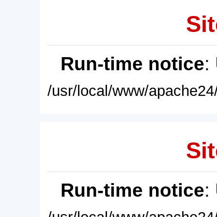
Sit
Run-time notice
:
/usr/local/www/apache24/
Sit
Run-time notice
: