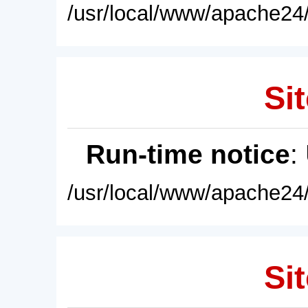
/usr/local/www/apache24/
Sit
Run-time notice
:
/usr/local/www/apache24/
Sit