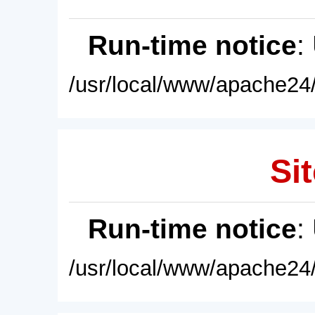
Run-time notice
:
/usr/local/www/apache24/
Sit
Run-time notice
:
/usr/local/www/apache24/