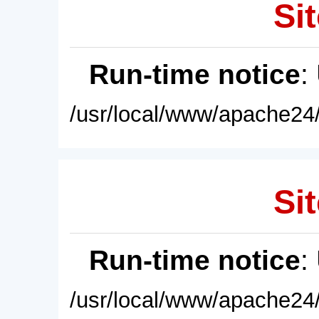
Sit
Run-time notice
:
/usr/local/www/apache24/
Sit
Run-time notice
:
/usr/local/www/apache24/