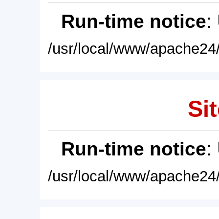
Run-time notice
:
/usr/local/www/apache24/
Sit
Run-time notice
:
/usr/local/www/apache24/