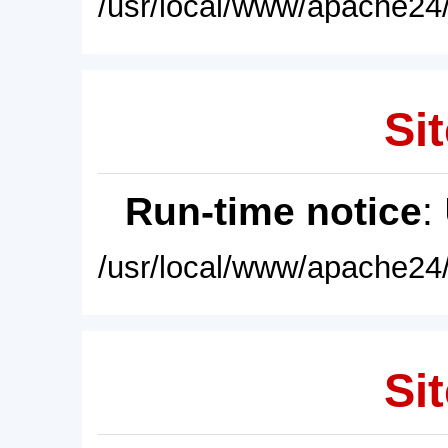
/usr/local/www/apache24/
Sit
Run-time notice
:
/usr/local/www/apache24/
Sit