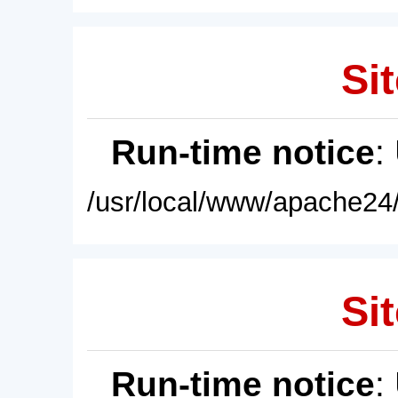
Sit
Run-time notice
:
/usr/local/www/apache24/
Sit
Run-time notice
: