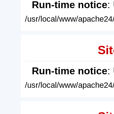
Run-time notice
:
/usr/local/www/apache24/
Sit
Run-time notice
:
/usr/local/www/apache24/