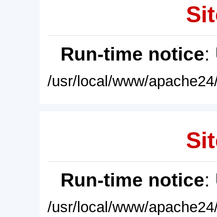
Sit
Run-time notice
:
/usr/local/www/apache24/
Sit
Run-time notice
:
/usr/local/www/apache24/