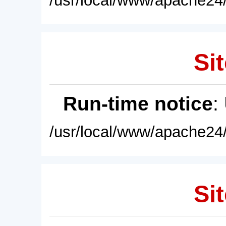
/usr/local/www/apache24/
Sit
Run-time notice
:
/usr/local/www/apache24/
Sit