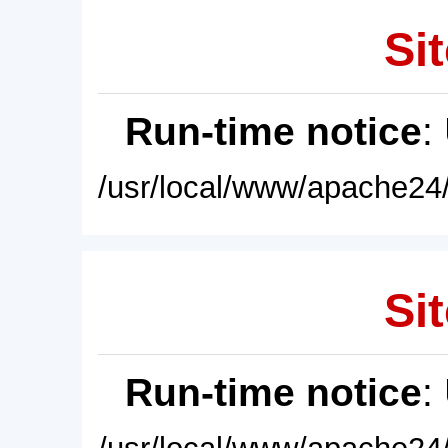
Sit
Run-time notice
:
/usr/local/www/apache24/
Sit
Run-time notice
: