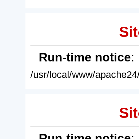
Sit
Run-time notice
:
/usr/local/www/apache24/
Sit
Run-time notice
: