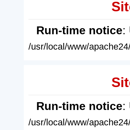
Sit
Run-time notice
:
/usr/local/www/apache24/
Sit
Run-time notice
:
/usr/local/www/apache24/