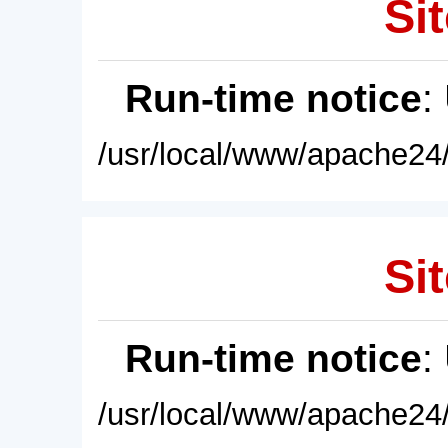
Sit
Run-time notice
:
/usr/local/www/apache24/
Sit
Run-time notice
:
/usr/local/www/apache24/