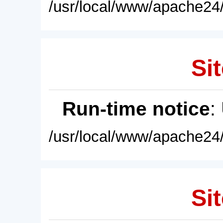
/usr/local/www/apache24/
Sit
Run-time notice
:
/usr/local/www/apache24/
Sit