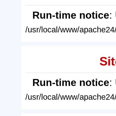
Run-time notice
:
/usr/local/www/apache24/
Sit
Run-time notice
:
/usr/local/www/apache24/