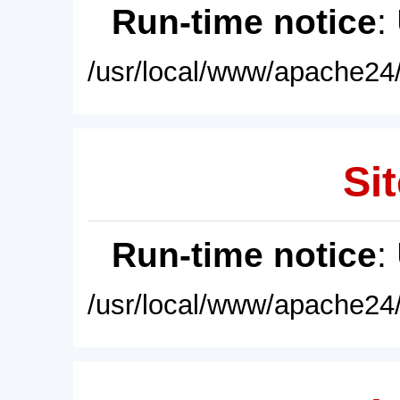
Run-time notice
:
/usr/local/www/apache24/
Sit
Run-time notice
:
/usr/local/www/apache24/