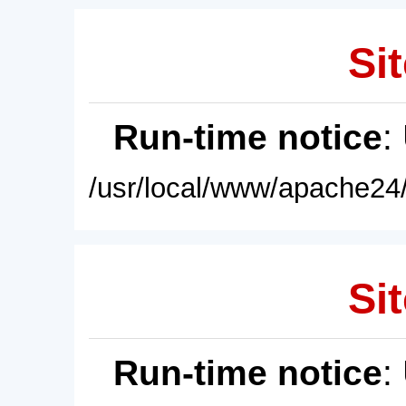
Sit
Run-time notice
:
/usr/local/www/apache24/
Sit
Run-time notice
: