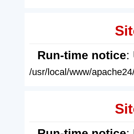
Sit
Run-time notice
:
/usr/local/www/apache24/
Sit
Run-time notice
: