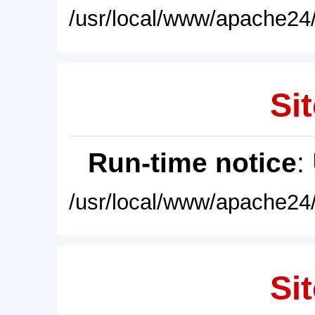
/usr/local/www/apache24/
Sit
Run-time notice
:
/usr/local/www/apache24/
Sit