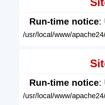
Sit
Run-time notice
:
/usr/local/www/apache24/
Sit
Run-time notice
:
/usr/local/www/apache24/