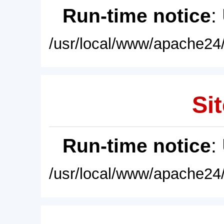
Run-time notice
:
/usr/local/www/apache24/
Sit
Run-time notice
:
/usr/local/www/apache24/