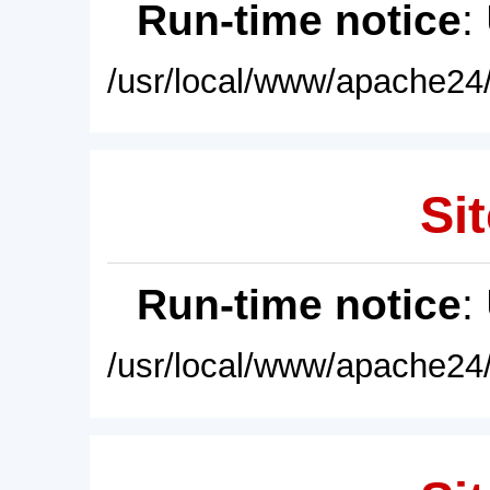
Run-time notice
:
/usr/local/www/apache24/
Sit
Run-time notice
:
/usr/local/www/apache24/