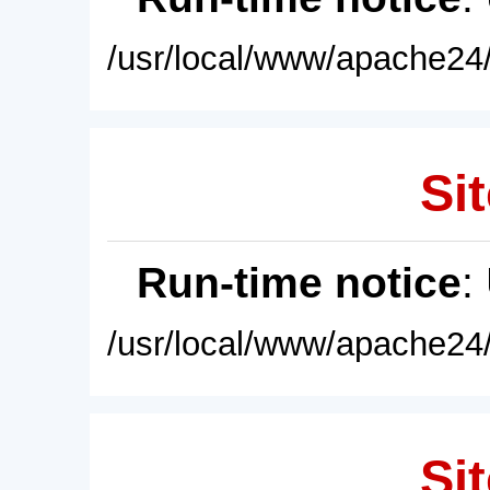
/usr/local/www/apache24/
Sit
Run-time notice
:
/usr/local/www/apache24/
Sit