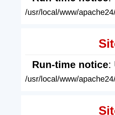
/usr/local/www/apache24/
Sit
Run-time notice
:
/usr/local/www/apache24/
Sit