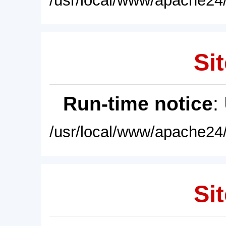
/usr/local/www/apache24/
Sit
Run-time notice
:
/usr/local/www/apache24/
Sit