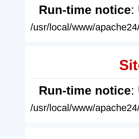
Run-time notice
:
/usr/local/www/apache24/
Sit
Run-time notice
:
/usr/local/www/apache24/