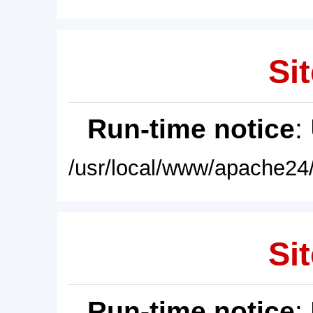
Sit
Run-time notice
:
/usr/local/www/apache24/
Sit
Run-time notice
: