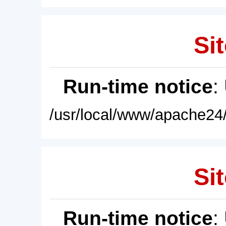
Sit
Run-time notice
:
/usr/local/www/apache24/
Sit
Run-time notice
: