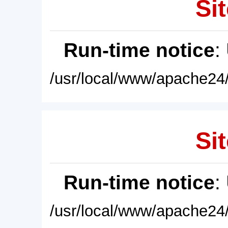
Sit
Run-time notice
:
/usr/local/www/apache24/
Sit
Run-time notice
:
/usr/local/www/apache24/