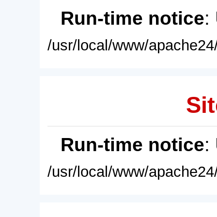
Run-time notice
:
/usr/local/www/apache24/
Sit
Run-time notice
:
/usr/local/www/apache24/