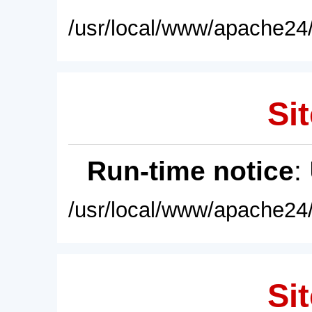
/usr/local/www/apache24/
Sit
Run-time notice
:
/usr/local/www/apache24/
Sit