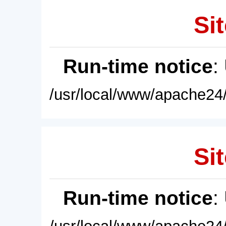
Sit
Run-time notice
:
/usr/local/www/apache24/
Sit
Run-time notice
: