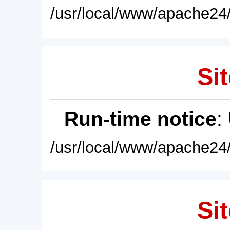
/usr/local/www/apache24/
Sit
Run-time notice
:
/usr/local/www/apache24/
Sit