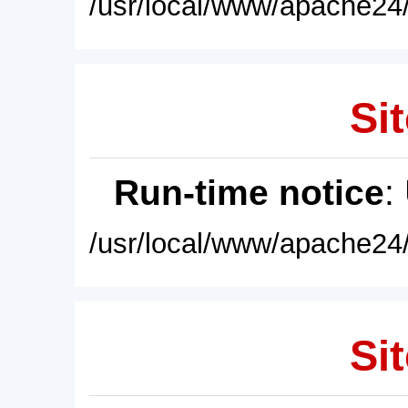
/usr/local/www/apache24/
Sit
Run-time notice
:
/usr/local/www/apache24/
Sit