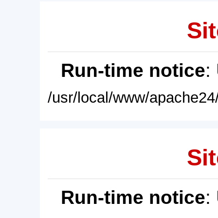
Sit
Run-time notice
:
/usr/local/www/apache24/
Sit
Run-time notice
: