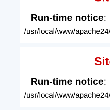
Run-time notice
:
/usr/local/www/apache24/
Sit
Run-time notice
:
/usr/local/www/apache24/