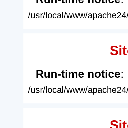
/usr/local/www/apache24/
Sit
Run-time notice
:
/usr/local/www/apache24/
Sit