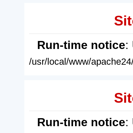
Sit
Run-time notice
:
/usr/local/www/apache24/
Sit
Run-time notice
: