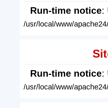
Run-time notice
:
/usr/local/www/apache24/
Sit
Run-time notice
:
/usr/local/www/apache24/