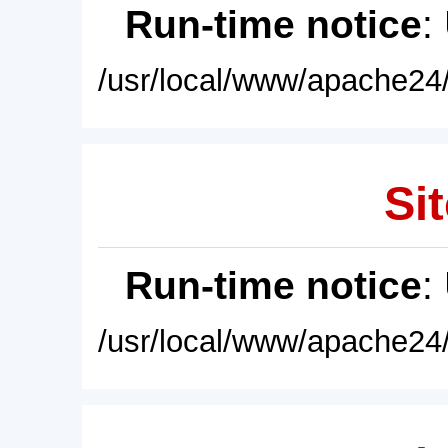
Run-time notice
:
/usr/local/www/apache24/
Sit
Run-time notice
:
/usr/local/www/apache24/