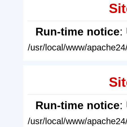
Sit
Run-time notice
:
/usr/local/www/apache24/
Sit
Run-time notice
:
/usr/local/www/apache24/