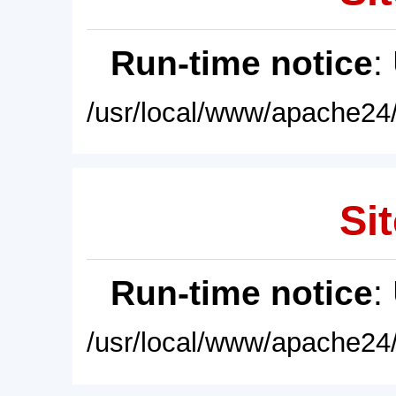
Run-time notice
:
/usr/local/www/apache24/
Sit
Run-time notice
:
/usr/local/www/apache24/