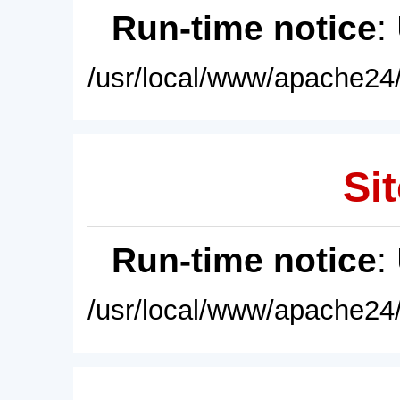
Run-time notice
:
/usr/local/www/apache24/
Sit
Run-time notice
:
/usr/local/www/apache24/