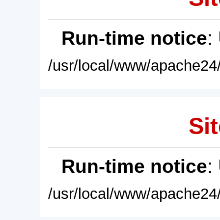
Run-time notice
:
/usr/local/www/apache24/
Sit
Run-time notice
:
/usr/local/www/apache24/