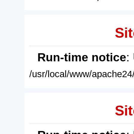
Sit
Run-time notice
:
/usr/local/www/apache24/
Sit