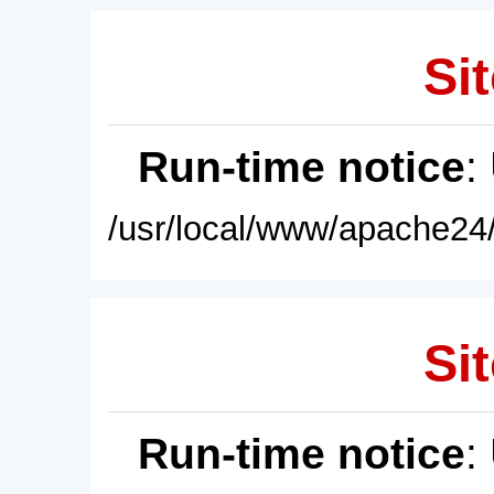
Sit
Run-time notice
:
/usr/local/www/apache24/
Sit
Run-time notice
: