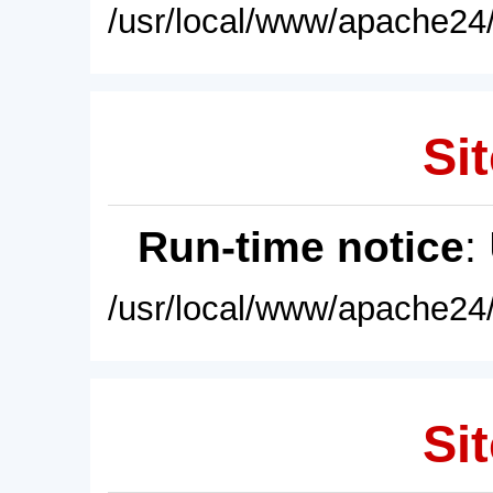
/usr/local/www/apache24/
Sit
Run-time notice
:
/usr/local/www/apache24/
Sit