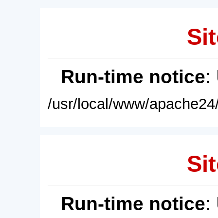
Sit
Run-time notice
:
/usr/local/www/apache24/
Sit
Run-time notice
: