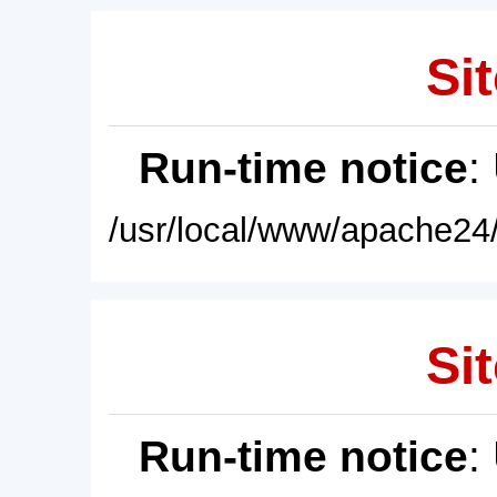
Sit
Run-time notice
:
/usr/local/www/apache24/
Sit
Run-time notice
: