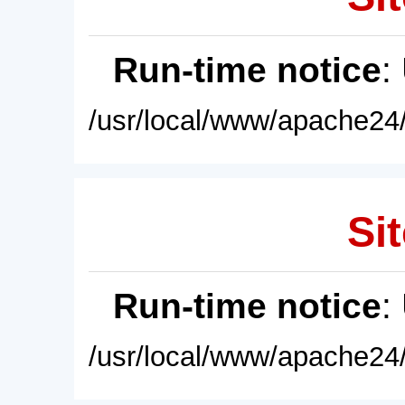
Run-time notice
:
/usr/local/www/apache24/
Sit
Run-time notice
:
/usr/local/www/apache24/