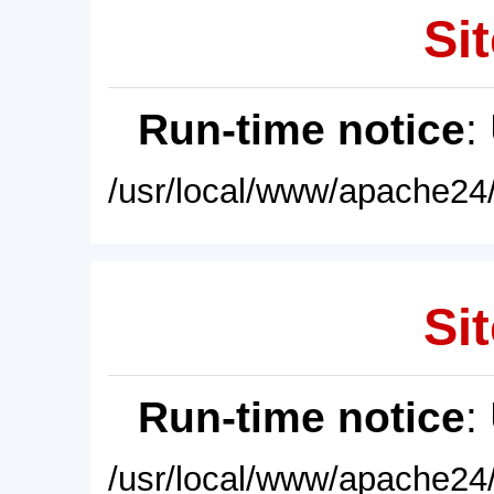
Sit
Run-time notice
:
/usr/local/www/apache24/
Sit
Run-time notice
:
/usr/local/www/apache24/