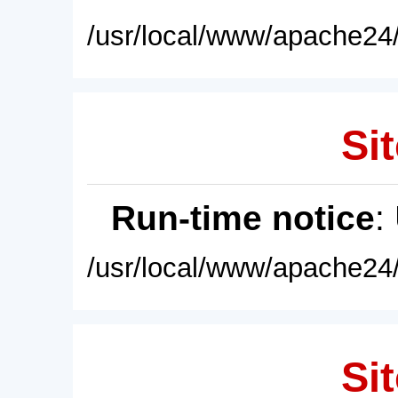
/usr/local/www/apache24/
Sit
Run-time notice
:
/usr/local/www/apache24/
Sit