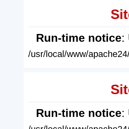
Sit
Run-time notice
:
/usr/local/www/apache24/
Sit
Run-time notice
: