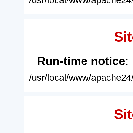
/usr/local/www/apache24/
Sit
Run-time notice
:
/usr/local/www/apache24/
Sit