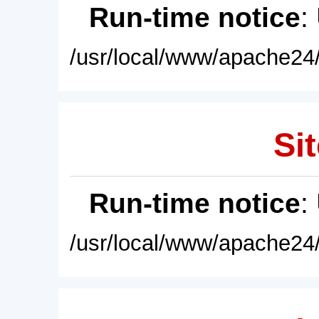
Run-time notice
:
/usr/local/www/apache24/
Sit
Run-time notice
:
/usr/local/www/apache24/