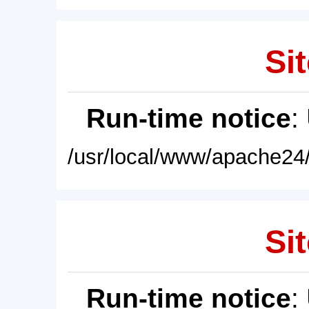
Sit
Run-time notice
:
/usr/local/www/apache24/
Sit
Run-time notice
: