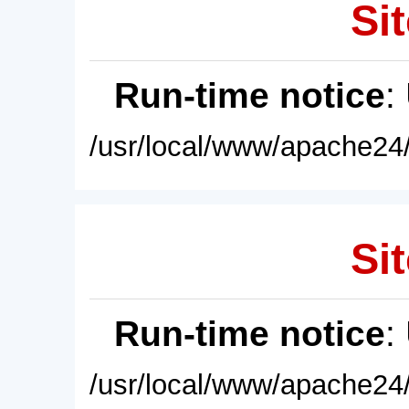
Sit
Run-time notice
:
/usr/local/www/apache24/
Sit
Run-time notice
:
/usr/local/www/apache24/