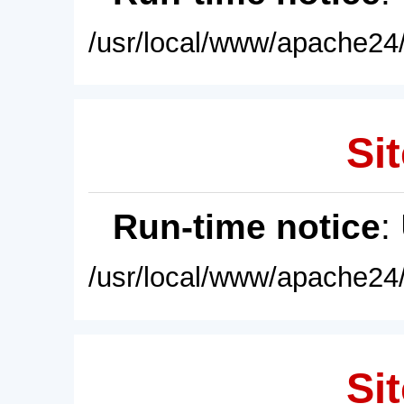
/usr/local/www/apache24/
Sit
Run-time notice
:
/usr/local/www/apache24/
Sit