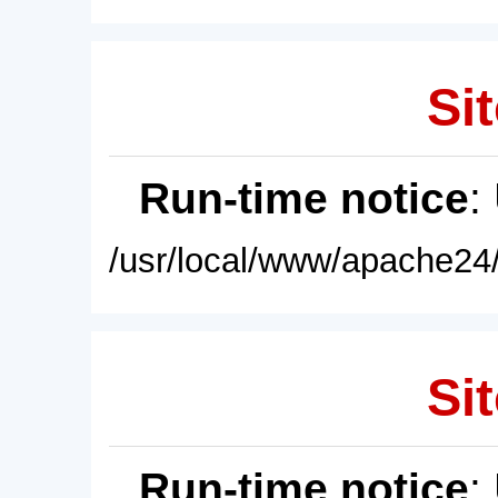
Sit
Run-time notice
:
/usr/local/www/apache24/
Sit
Run-time notice
: