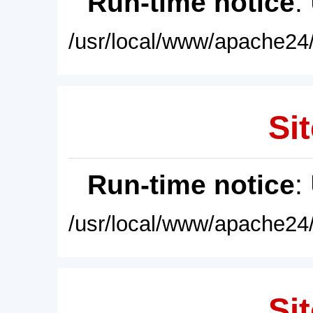
Run-time notice
:
/usr/local/www/apache24/
Sit
Run-time notice
:
/usr/local/www/apache24/
Sit