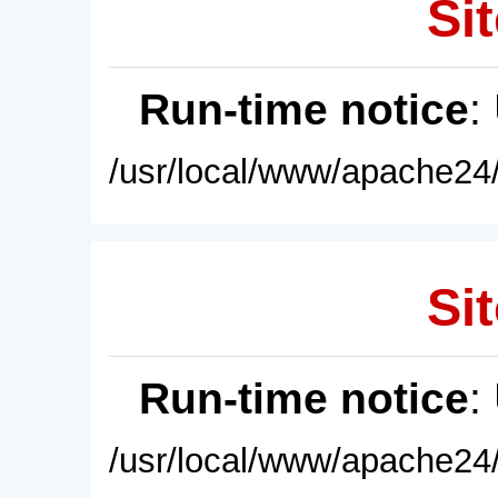
Sit
Run-time notice
:
/usr/local/www/apache24/
Sit
Run-time notice
:
/usr/local/www/apache24/