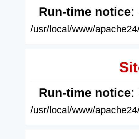
Run-time notice
:
/usr/local/www/apache24/
Sit
Run-time notice
:
/usr/local/www/apache24/