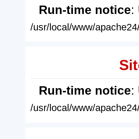
Run-time notice
:
/usr/local/www/apache24/
Sit
Run-time notice
:
/usr/local/www/apache24/