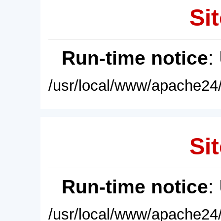
Sit
Run-time notice
:
/usr/local/www/apache24/
Sit
Run-time notice
:
/usr/local/www/apache24/