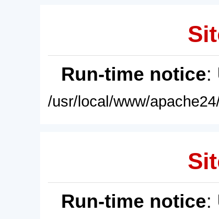
Sit
Run-time notice
:
/usr/local/www/apache24/
Sit
Run-time notice
: