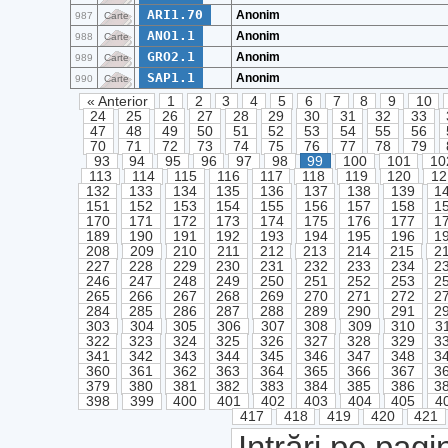
ARI1.70
Anonim
987
Carte
ANO1.1
Anonim
988
Carte
GRO2.1
Anonim
989
Carte
SAP1.1
Anonim
990
Carte
« Anterior
1
2
3
4
5
6
7
8
9
10
24
25
26
27
28
29
30
31
32
33
47
48
49
50
51
52
53
54
55
56
70
71
72
73
74
75
76
77
78
79
93
94
95
96
97
98
99
100
101
10
113
114
115
116
117
118
119
120
12
132
133
134
135
136
137
138
139
1
151
152
153
154
155
156
157
158
1
170
171
172
173
174
175
176
177
1
189
190
191
192
193
194
195
196
1
208
209
210
211
212
213
214
215
2
227
228
229
230
231
232
233
234
2
246
247
248
249
250
251
252
253
2
265
266
267
268
269
270
271
272
2
284
285
286
287
288
289
290
291
2
303
304
305
306
307
308
309
310
3
322
323
324
325
326
327
328
329
3
341
342
343
344
345
346
347
348
3
360
361
362
363
364
365
366
367
3
379
380
381
382
383
384
385
386
3
398
399
400
401
402
403
404
405
4
417
418
419
420
421
Intrări pe pagi