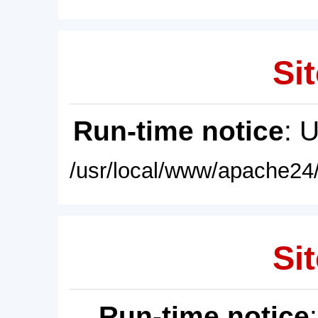
Sit
Run-time notice
: 
/usr/local/www/apache24/
Sit
Run-time notice