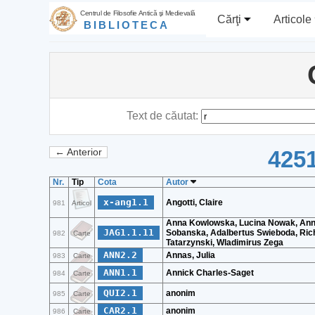
Centrul de Filosofie Antică şi Medievală
Cărţi
Articole
BIBLIOTECA
Text de căutat:
4251
← Anterior
Nr.
Tip
Cota
Autor
x-ang1.1
Angotti, Claire
981
Articol
Anna Kowlowska, Lucina Nowak, An
JAG1.1.11
Sobanska, Adalbertus Swieboda, Ric
982
Carte
Tatarzynski, Wladimirus Zega
ANN2.2
Annas, Julia
983
Carte
ANN1.1
Annick Charles-Saget
984
Carte
QUI2.1
anonim
985
Carte
CAR2.1
anonim
986
Carte