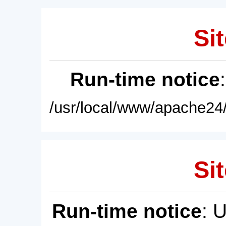
Sit
Run-time notice
/usr/local/www/apache24/
Sit
Run-time notice
: 