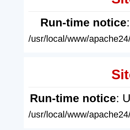
Run-time notice
/usr/local/www/apache24/
Sit
Run-time notice
: 
/usr/local/www/apache24/