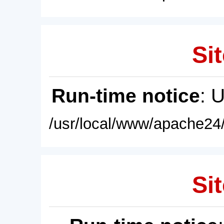
Sit
Run-time notice
: 
/usr/local/www/apache24/
Sit