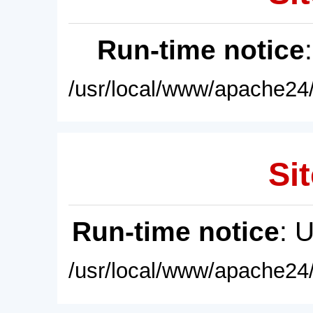
Run-time notice
/usr/local/www/apache24/
Sit
Run-time notice
: 
/usr/local/www/apache24/