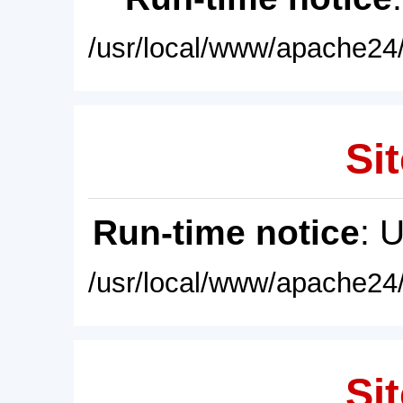
/usr/local/www/apache24/
Sit
Run-time notice
: 
/usr/local/www/apache24/
Sit