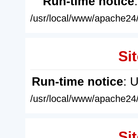
Run-time notice
/usr/local/www/apache24/
Sit
Run-time notice
: 
/usr/local/www/apache24/
Sit