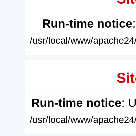
Run-time notice
/usr/local/www/apache24/
Sit
Run-time notice
: 
/usr/local/www/apache24/