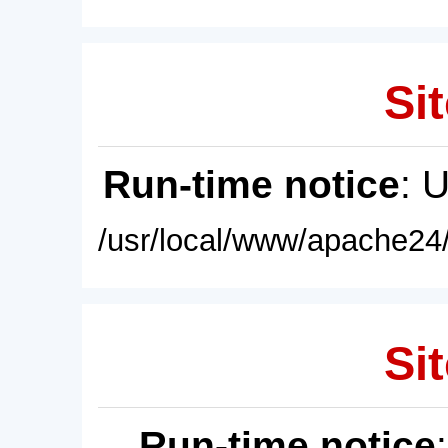
Sit
Run-time notice
: 
/usr/local/www/apache24/
Sit
Run-time notice