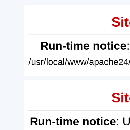
Sit
Run-time notice
/usr/local/www/apache24/
Sit
Run-time notice
: 