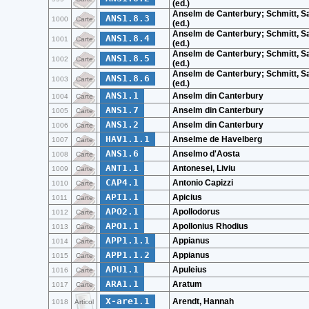
(ed.)
Anselm de Canterbury; Schmitt, S
ANS1.8.3
1000
Carte
(ed.)
Anselm de Canterbury; Schmitt, S
ANS1.8.4
1001
Carte
(ed.)
Anselm de Canterbury; Schmitt, S
ANS1.8.5
1002
Carte
(ed.)
Anselm de Canterbury; Schmitt, S
ANS1.8.6
1003
Carte
(ed.)
ANS1.1
Anselm din Canterbury
1004
Carte
ANS1.7
Anselm din Canterbury
1005
Carte
ANS1.2
Anselm din Canterbury
1006
Carte
HAV1.1.1
Anselme de Havelberg
1007
Carte
ANS1.6
Anselmo d'Aosta
1008
Carte
ANT1.1
Antonesei, Liviu
1009
Carte
CAP4.1
Antonio Capizzi
1010
Carte
API1.1
Apicius
1011
Carte
APO2.1
Apollodorus
1012
Carte
APO1.1
Apollonius Rhodius
1013
Carte
APP1.1.1
Appianus
1014
Carte
APP1.1.2
Appianus
1015
Carte
APU1.1
Apuleius
1016
Carte
ARA1.1
Aratum
1017
Carte
X-are1.1
Arendt, Hannah
1018
Articol