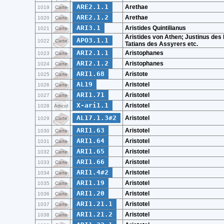
ARE2.1.1
Arethae
1019
Carte
ARE2.1.2
Arethae
1020
Carte
ARI3.1
Aristides Quintilianus
1021
Carte
Aristides von Athen; Justinus des 
APO3.1.1
1022
Carte
Tatians des Assyrers etc.
ARI2.1.1
Aristophanes
1023
Carte
ARI2.1.2
Aristophanes
1024
Carte
ARI1.68
Aristote
1025
Carte
AL19
Aristotel
1026
Carte
ARI1.71
Aristotel
1027
Carte
X-ari1.1
Aristotel
1028
Articol
AL17.1.3#2
Aristotel
1029
Carte
ARI1.63
Aristotel
1030
Carte
ARI1.64
Aristotel
1031
Carte
ARI1.65
Aristotel
1032
Carte
ARI1.66
Aristotel
1033
Carte
ARI1.4#2
Aristotel
1034
Carte
ARI1.19
Aristotel
1035
Carte
ARI1.20
Aristotel
1036
Carte
ARI1.21.1
Aristotel
1037
Carte
ARI1.21.2
Aristotel
1038
Carte