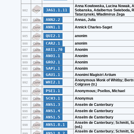
Anna Kowlowska, Lucina Nowak, 
JAG1.1.11
Sobanska, Adalbertus Swieboda, 
982
Carte
Tatarzynski, Wladimirus Zega
ANN2.2
Annas, Julia
983
Carte
ANN1.1
Annick Charles-Saget
984
Carte
QUI2.1
anonim
985
Carte
CAR2.1
anonim
986
Carte
ARI1.70
Anonim
987
Carte
ANO1.1
Anonim
988
Carte
GRO2.1
Anonim
989
Carte
SAP1.1
Anonim
990
Carte
GAU1.1
Anonimi Magistri Artium
991
Carte
Anonymous Monk of Whitby; Bert
WHI2.1
992
Carte
Colgrave (tr.)
PSE1.1
Anonymous; Psellos, Michael
993
Carte
SCH3.1
Anonymus
994
Carte
ANS1.3
Anselm de Canterbury
995
Carte
ANS1.4
Anselm de Canterbury
996
Carte
ANS1.5
Anselm de Canterbury
997
Carte
Anselm de Canterbury; Schmitt, S
ANS1.8.1
998
Carte
(ed.)
Anselm de Canterbury; Schmitt, S
ANS1.8.2
999
Carte