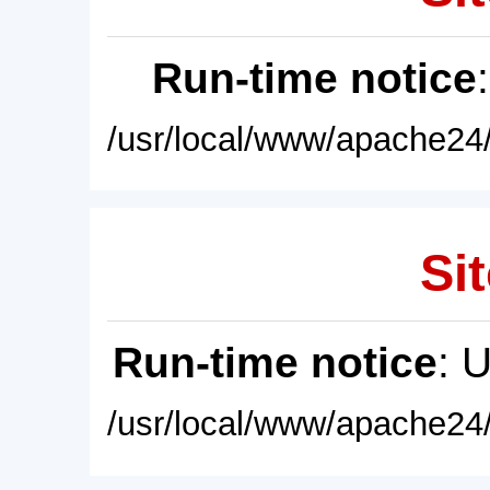
Run-time notice
/usr/local/www/apache24/
Sit
Run-time notice
: 
/usr/local/www/apache24/