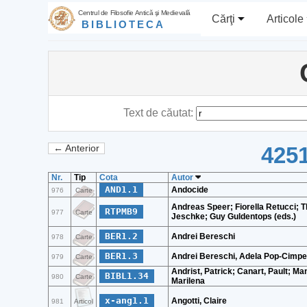
Centrul de Filosofie Antică şi Medievală
Cărţi
Articole
BIBLIOTECA
Text de căutat:
4251
← Anterior
Nr.
Tip
Cota
Autor
AND1.1
Andocide
976
Carte
Andreas Speer; Fiorella Retucci;
RTPMB9
977
Carte
Jeschke; Guy Guldentops (eds.)
BER1.2
Andrei Bereschi
978
Carte
BER1.3
Andrei Bereschi, Adela Pop-Cimp
979
Carte
Andrist, Patrick; Canart, Pault; Man
BIBL1.34
980
Carte
Marilena
x-ang1.1
Angotti, Claire
981
Articol