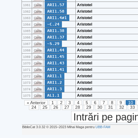
ARI1.57
Aristotel
1061
Carte
ARI1.58
Aristotel
1062
Carte
ARI1.4#1
Aristotel
1063
Carte
~C.24
Aristotel
1064
Carte
ARI1.38
Aristotel
1065
Carte
ARI1.37
Aristotel
1066
Carte
~S.29
Aristotel
1067
Carte
ARI1.44
Aristotel
1068
Carte
ARI1.45
Aristotel
1069
Carte
ARI1.43
Aristotel
1070
Carte
ARI1.41
Aristotel
1071
Carte
ARI1.1
Aristotel
1072
Carte
ARI1.2
Aristotel
1073
Carte
ARI1.3
Aristotel
1074
Carte
AL1.1
Aristotel
1075
Carte
« Anterior
1
2
3
4
5
6
7
8
9
10
24
25
26
27
28
29
30
31
32
33
Intrări pe pagi
BiblioCat 3.0.32 © 2015‒2023 Mihai Maga pentru
UBB-FAM