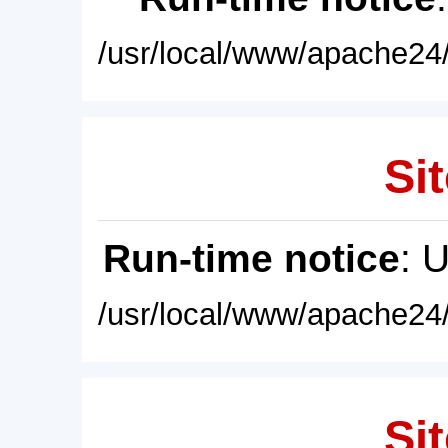
/usr/local/www/apache24/
Sit
Run-time notice
: 
/usr/local/www/apache24/
Sit