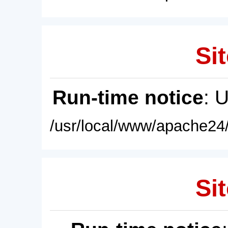
Sit
Run-time notice
: 
/usr/local/www/apache24/
Sit