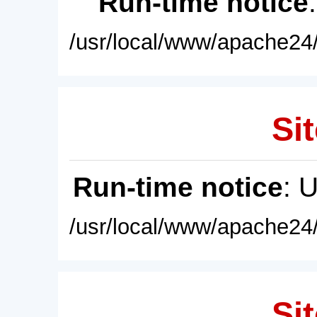
Run-time notice
/usr/local/www/apache24/
Sit
Run-time notice
: 
/usr/local/www/apache24/
Sit