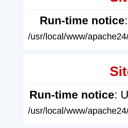
Run-time notice
/usr/local/www/apache24/
Sit
Run-time notice
: 
/usr/local/www/apache24/