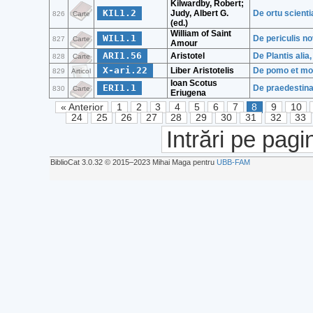
Kilwardby, Robert;
KIL1.2
Judy, Albert G.
De ortu scient
826
Carte
(ed.)
William of Saint
WIL1.1
De periculis 
827
Carte
Amour
ARI1.56
Aristotel
De Plantis alia,
828
Carte
X-ari.22
Liber Aristotelis
De pomo et mor
829
Articol
Ioan Scotus
ERI1.1
De praedestinat
830
Carte
Eriugena
« Anterior
1
2
3
4
5
6
7
8
9
10
24
25
26
27
28
29
30
31
32
33
Intrări pe pagi
BiblioCat 3.0.32 © 2015‒2023 Mihai Maga pentru
UBB-FAM