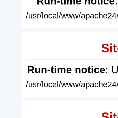
Run-time notice
/usr/local/www/apache24/
Sit
Run-time notice
: 
/usr/local/www/apache24/
Sit