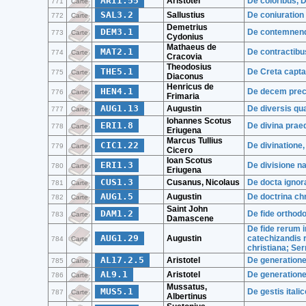
ARI1.55
Aristotel
De coloribus, 
771
Carte
SAL3.2
Sallustius
De coniuration 
772
Carte
Demetrius
DEM3.1
De contemnen
773
Carte
Cydonius
Mathaeus de
MAT2.1
De contractibu
774
Carte
Cracovia
Theodosius
THE5.1
De Creta capta
775
Carte
Diaconus
Henricus de
HEN4.1
De decem prec
776
Carte
Frimaria
AUG1.13
Augustin
De diversis qu
777
Carte
Iohannes Scotus
ERI1.8
De divina praed
778
Carte
Eriugena
Marcus Tullius
CIC1.22
De divinatione,
779
Carte
Cicero
Ioan Scotus
ERI1.3
De divisione n
780
Carte
Eriugena
CUS1.3
Cusanus, Nicolaus
De docta ignor
781
Carte
AUG1.5
Augustin
De doctrina chr
782
Carte
Saint John
DAM1.2
De fide orthod
783
Carte
Damascene
De fide rerum i
AUG1.29
Augustin
catechizandis 
784
Carte
christiana; Ser
AL17.2.5
Aristotel
De generatione
785
Carte
AL9.1
Aristotel
De generatione 
786
Carte
Mussatus,
MUS5.1
De gestis itali
787
Carte
Albertinus