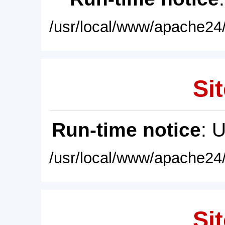
/usr/local/www/apache24/
Sit
Run-time notice
: 
/usr/local/www/apache24/
Sit