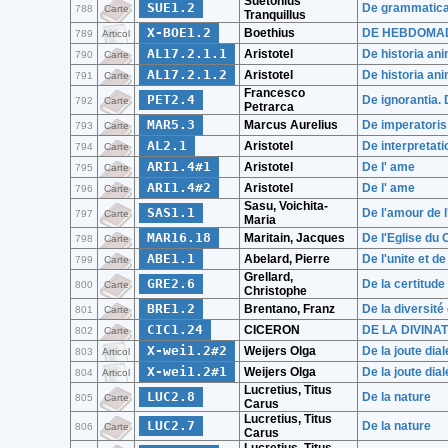
Suetonius
SUE1.2
De grammatica 
788
Carte
Tranquillus
X-BOE1.2
Boethius
DE HEBDOMADI
789
Articol
AL17.2.1.1
Aristotel
De historia ani
790
Carte
AL17.2.1.2
Aristotel
De historia ani
791
Carte
Francesco
PET2.4
De ignorantia. D
792
Carte
Petrarca
MAR5.3
Marcus Aurelius
De imperatoris
793
Carte
AL2.1
Aristotel
De interpretati
794
Carte
ARI1.4#1
Aristotel
De l' ame
795
Carte
ARI1.4#2
Aristotel
De l' ame
796
Carte
Sasu, Voichita-
SAS1.1
De l'amour de 
797
Carte
Maria
MAR16.18
Maritain, Jacques
De l'Eglise du 
798
Carte
ABE1.1
Abelard, Pierre
De l'unite et d
799
Carte
Grellard,
GRE2.6
De la certitude
800
Carte
Christophe
BRE1.2
Brentano, Franz
De la diversité
801
Carte
CIC1.24
CICERON
DE LA DIVINA
802
Carte
X-wei1.2#2
Weijers Olga
De la joute dia
803
Articol
X-wei1.2#1
Weijers Olga
De la joute dia
804
Articol
Lucretius, Titus
LUC2.8
De la nature
805
Carte
Carus
Lucretius, Titus
LUC2.7
De la nature
806
Carte
Carus