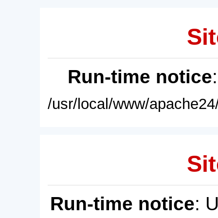
Sit
Run-time notice
/usr/local/www/apache24/
Sit
Run-time notice
: 