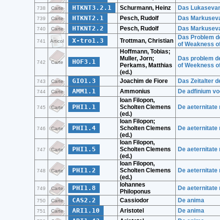
HTKNT3.2.1
Schurmann, Heinz
Das Lukaseva
738
Carte
HTKNT2.1
Pesch, Rudolf
Das Markusev
739
Carte
HTKNT2.2
Pesch, Rudolf
Das Markusev
740
Carte
Das Problem de
X-tro1.3
Trottman, Christian
741
Articol
of Weakness of
Hoffmann, Tobias;
Muller, Jorn;
Das problem de
HOF3.1
742
Carte
Perkams, Matthias
of Weekness of
(ed.)
GIO1.3
Joachim de Fiore
Das Zeitalter d
743
Carte
AMM1.1
Ammonius
De adfinium vo
744
Carte
Ioan Filopon,
PHI1.1
Scholten Clemens
De aeternitate
745
Carte
(ed.)
Ioan Filopon;
PHI1.4
Scholten Clemens
De aeternitate
746
Carte
(ed.)
Ioan Filopon,
PHI1.5
Scholten Clemens
De aeternitate
747
Carte
(ed.)
Ioan Filopon,
PHI1.2
Scholten Clemens
De aeternitate 
748
Carte
(ed.)
Iohannes
PHI1.8
De aeternitate
749
Carte
Philoponus
CAS2.2
Cassiodor
De anima
750
Carte
ARI1.10
Aristotel
De anima
751
Carte