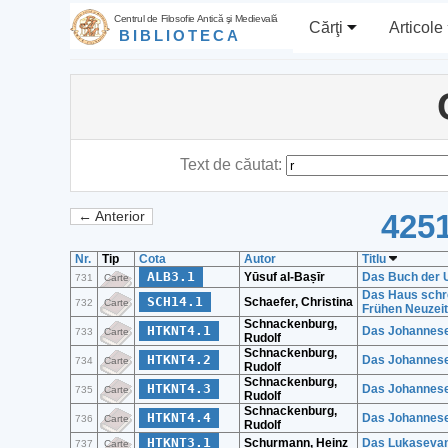
Centrul de Filosofie Antică şi Medievală
Cărţi
Articole
BIBLIOTECA
Text de căutat:
4251
← Anterior
Nr.
Tip
Cota
Autor
Titlu
ALB3.1
Yūsuf al-Baṣīr
Das Buch der 
731
Carte
Das Haus schre
SCH14.1
Schaefer, Christina
732
Carte
Frühen Neuzeit
Schnackenburg,
HTKNT4.1
Das Johannes
733
Carte
Rudolf
Schnackenburg,
HTKNT4.2
Das Johannes
734
Carte
Rudolf
Schnackenburg,
HTKNT4.3
Das Johannes
735
Carte
Rudolf
Schnackenburg,
HTKNT4.4
Das Johannes
736
Carte
Rudolf
HTKNT3.1
Schurmann, Heinz
Das Lukaseva
737
Carte