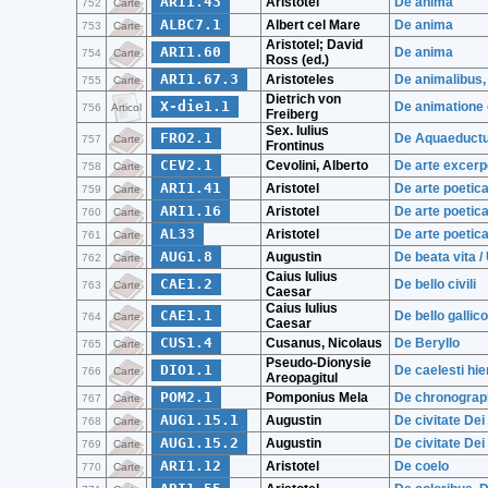
ARI1.43
Aristotel
De anima
752
Carte
ALBC7.1
Albert cel Mare
De anima
753
Carte
Aristotel; David
ARI1.60
De anima
754
Carte
Ross (ed.)
ARI1.67.3
Aristoteles
De animalibus, 
755
Carte
Dietrich von
X-die1.1
De animatione c
756
Articol
Freiberg
Sex. Iulius
FRO2.1
De Aquaeduct
757
Carte
Frontinus
CEV2.1
Cevolini, Alberto
De arte excerp
758
Carte
ARI1.41
Aristotel
De arte poetic
759
Carte
ARI1.16
Aristotel
De arte poetic
760
Carte
AL33
Aristotel
De arte poetica
761
Carte
AUG1.8
Augustin
De beata vita 
762
Carte
Caius Iulius
CAE1.2
De bello civili
763
Carte
Caesar
Caius Iulius
CAE1.1
De bello gallico
764
Carte
Caesar
CUS1.4
Cusanus, Nicolaus
De Beryllo
765
Carte
Pseudo-Dionysie
DIO1.1
De caelesti hie
766
Carte
Areopagitul
POM2.1
Pomponius Mela
De chronograp
767
Carte
AUG1.15.1
Augustin
De civitate Dei l
768
Carte
AUG1.15.2
Augustin
De civitate Dei 
769
Carte
ARI1.12
Aristotel
De coelo
770
Carte