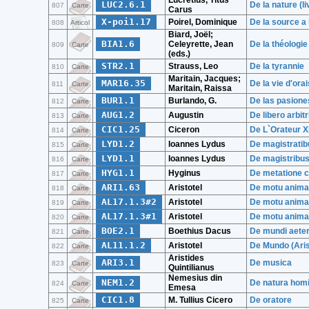
Lucretius, Titus
LUC2.6.1
De la nature (liv.
807
Carte
Carus
X-poi1.17
Poirel, Dominique
De la source a
808
Articol
Biard, Joël;
BIA1.6
Celeyrette, Jean
De la théologie
809
Carte
(eds.)
STR2.1
Strauss, Leo
De la tyrannie
810
Carte
Maritain, Jacques;
MAR16.35
De la vie d'ora
811
Carte
Maritain, Raissa
BUR1.1
Burlando, G.
De las pasiones
812
Carte
AUG1.2
Augustin
De libero arbitr
813
Carte
CIC1.25
Ciceron
De L`Orateur XI
814
Carte
LYD1.2
Ioannes Lydus
De magistratib
815
Carte
LYD1.1
Ioannes Lydus
De magistribus
816
Carte
HYG1.1
Hyginus
De metatione 
817
Carte
ARI1.63
Aristotel
De motu anima
818
Carte
AL17.1.3#2
Aristotel
De motu animal
819
Carte
AL17.1.3#1
Aristotel
De motu animal
820
Carte
BOE2.1
Boethius Dacus
De mundi aetern
821
Carte
AL11.1.2
Aristotel
De Mundo (Aris
822
Carte
Aristides
ARI3.1
De musica
823
Carte
Quintilianus
Nemesius din
NEM1.2
De natura homi
824
Carte
Emesa
CIC1.8
M. Tullius Cicero
De oratore
825
Carte