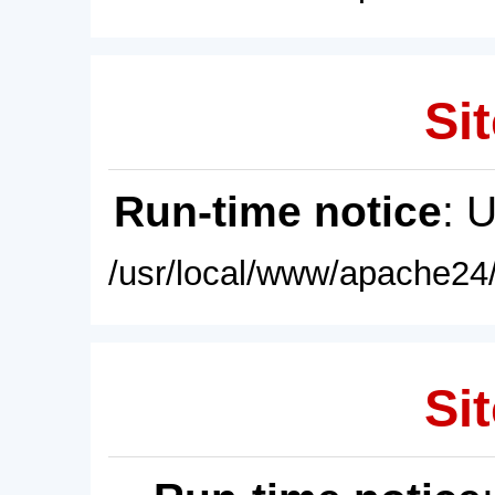
Sit
Run-time notice
: 
/usr/local/www/apache24/
Sit