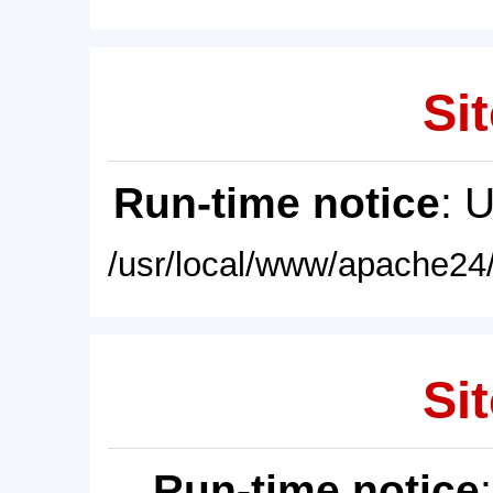
Sit
Run-time notice
: 
/usr/local/www/apache24/
Sit
Run-time notice