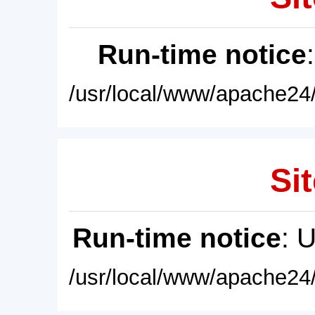
Run-time notice
/usr/local/www/apache24/
Sit
Run-time notice
: 
/usr/local/www/apache24/