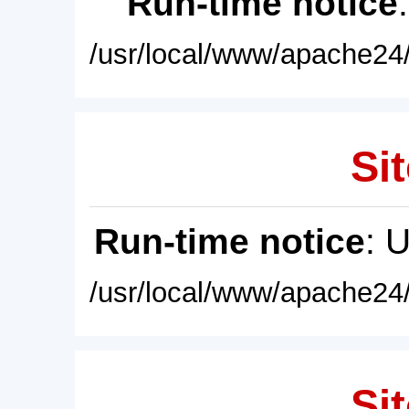
Run-time notice
/usr/local/www/apache24/
Sit
Run-time notice
: 
/usr/local/www/apache24/
Sit