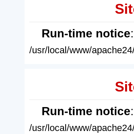
Sit
Run-time notice
/usr/local/www/apache24/
Sit
Run-time notice
/usr/local/www/apache24/