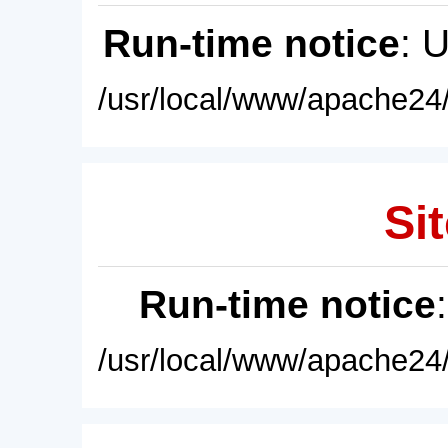
Run-time notice
: 
/usr/local/www/apache24/
Sit
Run-time notice
/usr/local/www/apache24/