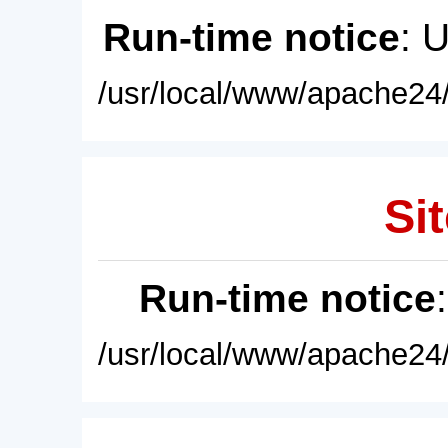
Run-time notice
: 
/usr/local/www/apache24/
Sit
Run-time notice
/usr/local/www/apache24/