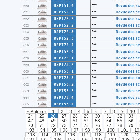
RSPT51.4
***
Revue des sc
650
Carte
RSPT52.1
***
Revue des sc
651
Carte
RSPT72.2
***
Revue des sc
652
Carte
RSPT52.2
***
Revue des sc
653
Carte
RSPT72.3
***
Revue des sc
654
Carte
RSPT52.3
***
Revue des sc
655
Carte
RSPT72.4
***
Revue des sc
656
Carte
RSPT52.4
***
Revue des sc
657
Carte
RSPT73.1
***
Revue des sc
658
Carte
RSPT73.2
***
Revue des sc
659
Carte
RSPT53.1
***
Revue des sc
660
Carte
RSPT73.3
***
Revue des sc
661
Carte
RSPT53.2
***
Revue des sc
662
Carte
RSPT53.3
***
Revue des sc
663
Carte
RSPT73.4
***
Revue des sc
664
Carte
RSPT53.4
***
Revue des sc
665
Carte
« Anterior
1
2
3
4
5
6
7
8
9
10
24
25
26
27
28
29
30
31
32
33
47
48
49
50
51
52
53
54
55
56
70
71
72
73
74
75
76
77
78
79
93
94
95
96
97
98
99
100
101
10
113
114
115
116
117
118
119
120
12
132
133
134
135
136
137
138
139
1