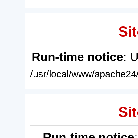
Sit
Run-time notice
: 
/usr/local/www/apache24/
Sit
Run-time notice