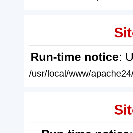
Sit
Run-time notice
: 
/usr/local/www/apache24/
Sit