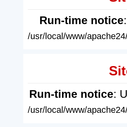
Run-time notice
/usr/local/www/apache24/
Sit
Run-time notice
: 
/usr/local/www/apache24/