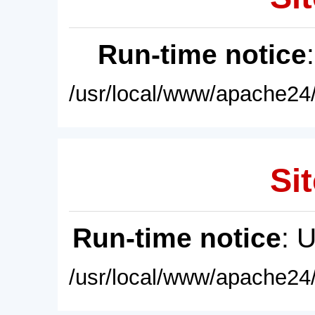
Run-time notice
/usr/local/www/apache24/
Sit
Run-time notice
: 
/usr/local/www/apache24/