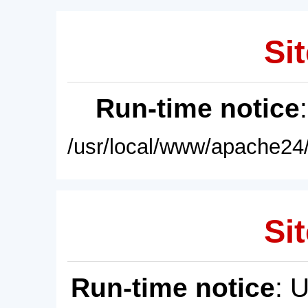
Sit
Run-time notice
/usr/local/www/apache24/
Sit
Run-time notice
: 