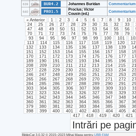
BUR4.2
Johannes Buridan
Commentarium i
639
Carte
Proclus; Victor
PRO1.5
Commentarium i
640
Carte
Cousin (ed.)
« Anterior
1
2
3
4
5
6
7
8
9
10
24
25
26
27
28
29
30
31
32
33
47
48
49
50
51
52
53
54
55
56
70
71
72
73
74
75
76
77
78
79
93
94
95
96
97
98
99
100
101
10
113
114
115
116
117
118
119
120
12
132
133
134
135
136
137
138
139
1
151
152
153
154
155
156
157
158
1
170
171
172
173
174
175
176
177
1
189
190
191
192
193
194
195
196
1
208
209
210
211
212
213
214
215
2
227
228
229
230
231
232
233
234
2
246
247
248
249
250
251
252
253
2
265
266
267
268
269
270
271
272
2
284
285
286
287
288
289
290
291
2
303
304
305
306
307
308
309
310
3
322
323
324
325
326
327
328
329
3
341
342
343
344
345
346
347
348
3
360
361
362
363
364
365
366
367
3
379
380
381
382
383
384
385
386
3
398
399
400
401
402
403
404
405
4
417
418
419
420
421
Intrări pe pagi
BiblioCat 3.0.32 © 2015‒2023 Mihai Maga pentru
UBB-FAM