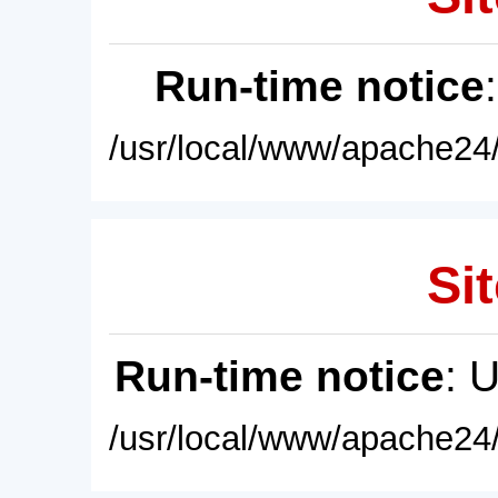
Run-time notice
/usr/local/www/apache24/
Sit
Run-time notice
: 
/usr/local/www/apache24/