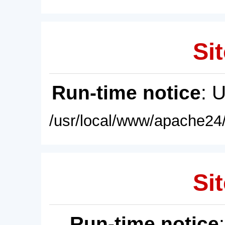
Sit
Run-time notice
: 
/usr/local/www/apache24/
Sit
Run-time notice