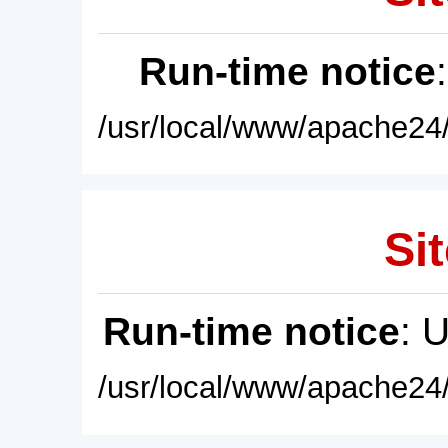
Run-time notice
/usr/local/www/apache24/
Sit
Run-time notice
: 
/usr/local/www/apache24/