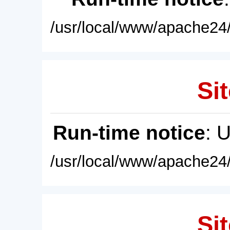
/usr/local/www/apache24/
Sit
Run-time notice
: 
/usr/local/www/apache24/
Sit