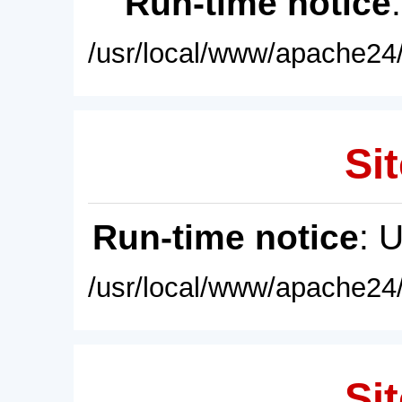
Run-time notice
/usr/local/www/apache24/
Sit
Run-time notice
: 
/usr/local/www/apache24/
Sit