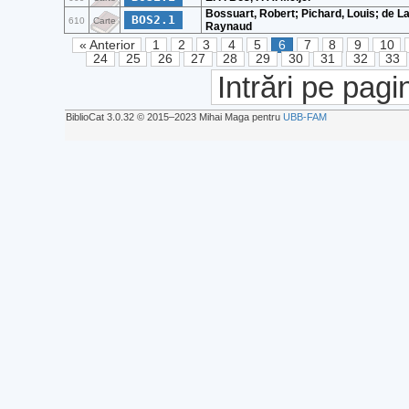
Bossuart, Robert; Pichard, Louis; de L
BOS2.1
610
Carte
Raynaud
« Anterior
1
2
3
4
5
6
7
8
9
10
24
25
26
27
28
29
30
31
32
33
Intrări pe pagi
BiblioCat 3.0.32 © 2015‒2023 Mihai Maga pentru
UBB-FAM