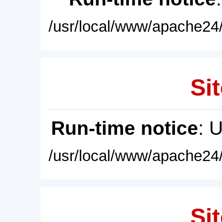
/usr/local/www/apache24/
Sit
Run-time notice
: 
/usr/local/www/apache24/
Sit