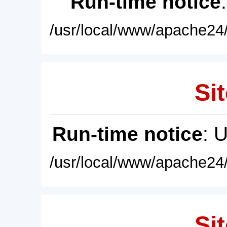
Run-time notice
/usr/local/www/apache24/
Sit
Run-time notice
: 
/usr/local/www/apache24/
Sit