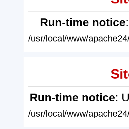
Run-time notice
/usr/local/www/apache24/
Sit
Run-time notice
: 
/usr/local/www/apache24/