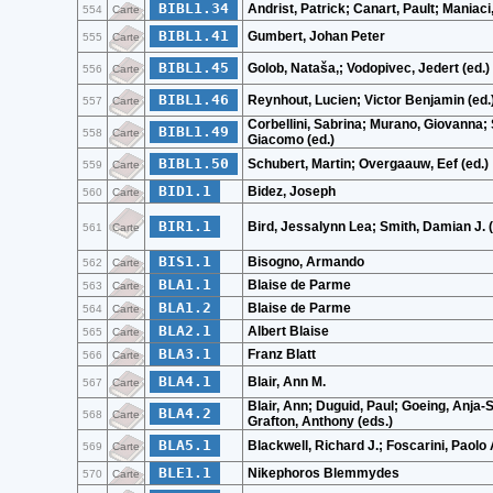
BIBL1.34
Andrist, Patrick; Canart, Pault; Maniaci
554
Carte
BIBL1.41
Gumbert, Johan Peter
555
Carte
BIBL1.45
Golob, Nataša,; Vodopivec, Jedert (ed.)
556
Carte
BIBL1.46
Reynhout, Lucien; Victor Benjamin (ed.
557
Carte
Corbellini, Sabrina; Murano, Giovanna; 
BIBL1.49
558
Carte
Giacomo (ed.)
BIBL1.50
Schubert, Martin; Overgaauw, Eef (ed.)
559
Carte
BID1.1
Bidez, Joseph
560
Carte
BIR1.1
Bird, Jessalynn Lea; Smith, Damian J. (
561
Carte
BIS1.1
Bisogno, Armando
562
Carte
BLA1.1
Blaise de Parme
563
Carte
BLA1.2
Blaise de Parme
564
Carte
BLA2.1
Albert Blaise
565
Carte
BLA3.1
Franz Blatt
566
Carte
BLA4.1
Blair, Ann M.
567
Carte
Blair, Ann; Duguid, Paul; Goeing, Anja-S
BLA4.2
568
Carte
Grafton, Anthony (eds.)
BLA5.1
Blackwell, Richard J.; Foscarini, Paolo
569
Carte
BLE1.1
Nikephoros Blemmydes
570
Carte