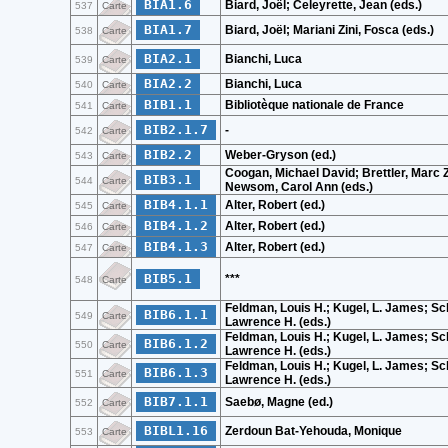
BIA1.6
Biard, Joël; Celeyrette, Jean (eds.)
537
Carte
BIA1.7
Biard, Joël; Mariani Zini, Fosca (eds.)
538
Carte
BIA2.1
Bianchi, Luca
539
Carte
BIA2.2
Bianchi, Luca
540
Carte
BIB1.1
Bibliotèque nationale de France
541
Carte
BIB2.1.7
-
542
Carte
BIB2.2
Weber-Gryson (ed.)
543
Carte
Coogan, Michael David; Brettler, Marc Z
BIB3.1
544
Carte
Newsom, Carol Ann (eds.)
BIB4.1.1
Alter, Robert (ed.)
545
Carte
BIB4.1.2
Alter, Robert (ed.)
546
Carte
BIB4.1.3
Alter, Robert (ed.)
547
Carte
BIB5.1
***
548
Carte
Feldman, Louis H.; Kugel, L. James; Sc
BIB6.1.1
549
Carte
Lawrence H. (eds.)
Feldman, Louis H.; Kugel, L. James; Sc
BIB6.1.2
550
Carte
Lawrence H. (eds.)
Feldman, Louis H.; Kugel, L. James; Sc
BIB6.1.3
551
Carte
Lawrence H. (eds.)
BIB7.1.1
Saebø, Magne (ed.)
552
Carte
BIBL1.16
Zerdoun Bat-Yehouda, Monique
553
Carte