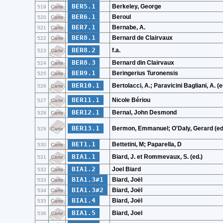
BER5.1
Berkeley, George
519
Carte
BER6.1
Beroul
520
Carte
BER7.1
Bernabe, A.
521
Carte
BER8.1
Bernard de Clairvaux
522
Carte
BER8.2
f.a.
523
Carte
BER8.3
Bernard din Clairvaux
524
Carte
BER9.1
Beringerius Turonensis
525
Carte
BER10.1
Bertolacci, A.; Paravicini Bagliani, A. (e
526
Carte
BER11.1
Nicole Bériou
527
Carte
BER12.1
Bernal, John Desmond
528
Carte
BER13.1
Bermon, Emmanuel; O'Daly, Gerard (ed
529
Carte
BET1.1
Bettetini, M; Paparella, D
530
Carte
BIA1.1
Biard, J. et Rommevaux, S. (ed.)
531
Carte
BIA1.2
Joel Biard
532
Carte
BIA1.3#1
Biard, Joël
533
Carte
BIA1.3#2
Biard, Joël
534
Carte
BIA1.4
Biard, Joël
535
Carte
BIA1.5
Biard, Joel
536
Carte