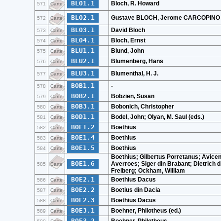
BLO1.1
Bloch, R. Howard
571
Carte
BLO2.1
Gustave BLOCH, Jerome CARCOPINO
572
Carte
BLO3.1
David Bloch
573
Carte
BLO4.1
Bloch, Ernst
574
Carte
BLU1.1
Blund, John
575
Carte
BLU2.1
Blumenberg, Hans
576
Carte
BLU3.1
Blumenthal, H. J.
577
Carte
BOB1.1
-
578
Carte
BOB2.1
Bobzien, Susan
579
Carte
BOB3.1
Bobonich, Christopher
580
Carte
BOD1.1
Bodel, John; Olyan, M. Saul (eds.)
581
Carte
BOE1.2
Boethius
582
Carte
BOE1.4
Boethius
583
Carte
BOE1.5
Boethius
584
Carte
Boethius; Gilbertus Porretanus; Avice
BOE1.6
Averroes; Siger din Brabant; Dietrich d
585
Carte
Freiberg; Ockham, William
BOE2.1
Boethius Dacus
586
Carte
BOE2.2
Boetius din Dacia
587
Carte
BOE2.3
Boethius Dacus
588
Carte
BOE3.1
Boehner, Philotheus (ed.)
589
Carte
BOE3.2