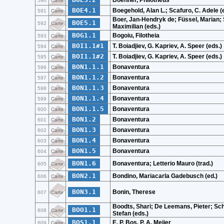
Boehner, Philotheus
590
Carte
BOE4.1
Boegehold, Alan L.; Scafuro, C. Adele (
591
Carte
Boer, Jan-Hendryk de; Füssel, Marian;
BOE5.1
592
Carte
Maximilian (eds.)
BOG1.1
Bogoiu, Filotheia
593
Carte
BOI1.1#1
T. Boiadjiev, G. Kapriev, A. Speer (eds.)
594
Carte
BOI1.1#2
T. Boiadjiev, G. Kapriev, A. Speer (eds.)
595
Carte
BON1.1.1
Bonaventura
596
Carte
BON1.1.2
Bonaventura
597
Carte
BON1.1.3
Bonaventura
598
Carte
BON1.1.4
Bonaventura
599
Carte
BON1.1.5
Bonaventura
600
Carte
BON1.2
Bonaventura
601
Carte
BON1.3
Bonaventura
602
Carte
BON1.4
Bonaventura
603
Carte
BON1.5
Bonaventura
604
Carte
BON1.6
Bonaventura; Letterio Mauro (trad.)
605
Carte
BON2.1
Bondino, Mariacarla Gadebusch (ed.)
606
Carte
BON3.1
Bonin, Therese
607
Carte
Boodts, Shari; De Leemans, Pieter; Sc
BOO1.1
608
Carte
Stefan (eds.)
BOS1.1
E. P. Bos, P. A. Meijer
609
Carte