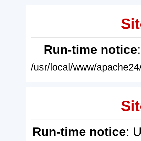
Sit
Run-time notice
/usr/local/www/apache24/
Sit
Run-time notice
: 