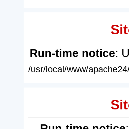
Sit
Run-time notice
: 
/usr/local/www/apache24/
Sit
Run-time notice