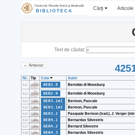
Centrul de Filosofie Antică şi Medievală
Cărţi
Articole
BIBLIOTECA
Text de căutat:
4251
← Anterior
Nr.
Tip
Cota
Autor
BER2.8
Bertoldo di Moosburg
511
Carte
BER2.9
Bertoldo di Moosburg
512
Carte
BER3.1#1
Bermon, Pascale
513
Carte
BER3.1#2
Bermon, Pascale
514
Carte
BER3.2
Pasquale Bermon (trad.), J. Verger (intr
515
Carte
BER4.1
Bernardus Silvestris
516
Carte
BER4.2
Bernard Silvestre
517
Carte
BER4.3
Bernardus Silvestris
518
Carte