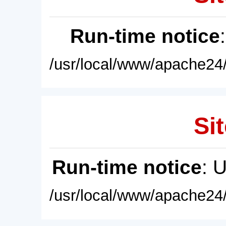
Run-time notice
/usr/local/www/apache24/
Sit
Run-time notice
: 
/usr/local/www/apache24/