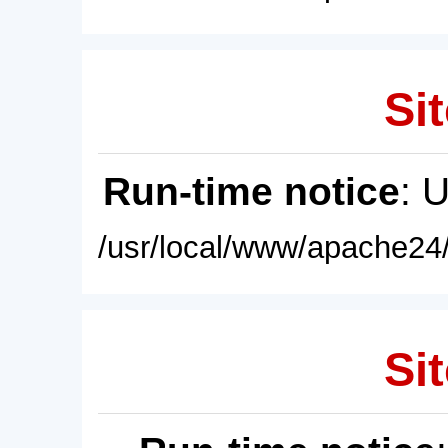
Sit
Run-time notice
: 
/usr/local/www/apache24/
Sit