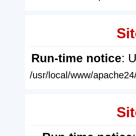
Sit
Run-time notice
: 
/usr/local/www/apache24/
Sit