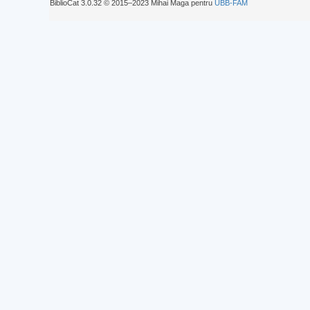
BiblioCat 3.0.32 © 2015‒2023 Mihai Maga pentru
UBB-FAM