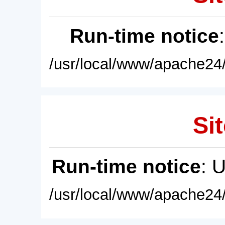
Run-time notice
/usr/local/www/apache24/
Sit
Run-time notice
: 
/usr/local/www/apache24/