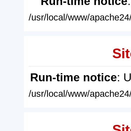
Run-time notice
/usr/local/www/apache24/
Sit
Run-time notice
: 
/usr/local/www/apache24/
Sit