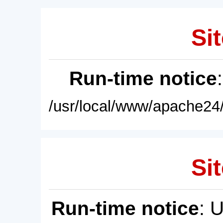
Sit
Run-time notice
/usr/local/www/apache24/
Sit
Run-time notice
: 