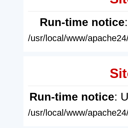
Run-time notice
/usr/local/www/apache24/
Sit
Run-time notice
: 
/usr/local/www/apache24/