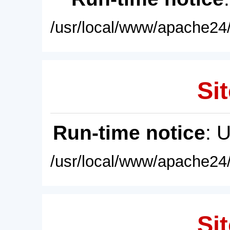
/usr/local/www/apache24/
Sit
Run-time notice
: 
/usr/local/www/apache24/
Sit