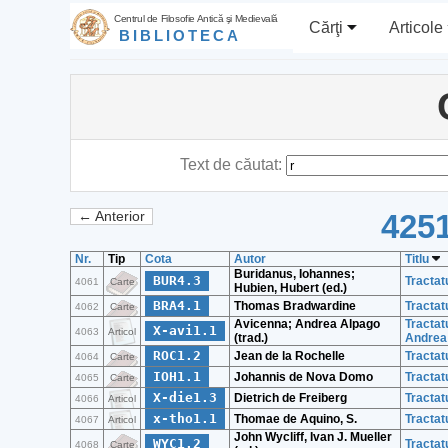
Centrul de Filosofie Antică şi Medievală
Cărţi
Articole
BIBLIOTECA
Text de căutat:
4251
← Anterior
Nr.
Tip
Cota
Autor
Titlu
Buridanus, Iohannes;
BUR4.3
Tractat
4061
Carte
Hubien, Hubert (ed.)
BRA4.1
Thomas Bradwardine
Tractat
4062
Carte
Avicenna; Andrea Alpago
Tractat
X-avi1.1
4063
Articol
(trad.)
Andrea 
ROC1.2
Jean de la Rochelle
Tractat
4064
Carte
IOH1.1
Johannis de Nova Domo
Tractat
4065
Carte
X-die1.3
Dietrich de Freiberg
Tractat
4066
Articol
x-tho1.1
Thomae de Aquino, S.
Tractat
4067
Articol
John Wycliff, Ivan J. Mueller
WYC1.2
Tractat
4068
Carte