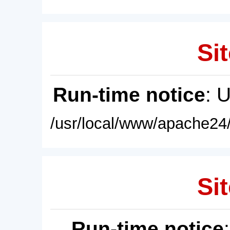
Sit
Run-time notice
: 
/usr/local/www/apache24/
Sit
Run-time notice