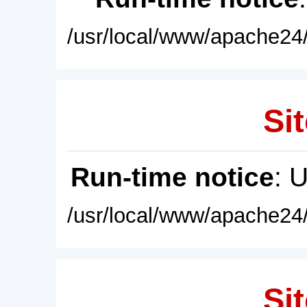
/usr/local/www/apache24/
Sit
Run-time notice
: 
/usr/local/www/apache24/
Sit