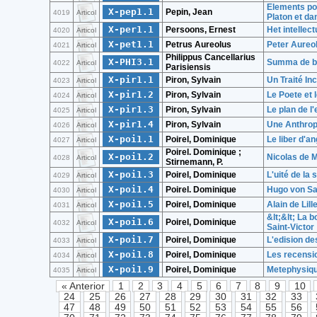
Elements pour
X-pep1.1
Pepin, Jean
4019
Articol
Platon et da
X-per1.1
Persoons, Ernest
Het intellec
4020
Articol
X-pet1.1
Petrus Aureolus
Peter Aureol
4021
Articol
Philippus Cancellarius
X-PHI3.1
Summa de bo
4022
Articol
Parisiensis
X-pir1.1
Piron, Sylvain
Un Traité In
4023
Articol
X-pir1.2
Piron, Sylvain
Le Poete et 
4024
Articol
X-pir1.3
Piron, Sylvain
Le plan de l
4025
Articol
X-pir1.4
Piron, Sylvain
Une Anthropo
4026
Articol
X-poi1.1
Poirel, Dominique
Le liber d'a
4027
Articol
Poirel. Dominique ;
X-poi1.2
Nicolas de M
4028
Articol
Stirnemann, P.
X-poi1.3
Poirel, Dominique
L'uité de la
4029
Articol
X-poi1.4
Poirel. Dominique
Hugo von Sa
4030
Articol
X-poi1.5
Poirel, Dominique
Alain de Lill
4031
Articol
&lt;&lt; La
X-poi1.6
Poirel, Dominique
4032
Articol
Saint-Victor
X-poi1.7
Poirel, Dominique
L'edision de
4033
Articol
X-poi1.8
Poirel, Dominique
Les recensio
4034
Articol
X-poi1.9
Poirel, Dominique
Metephysique
4035
Articol
« Anterior
1
2
3
4
5
6
7
8
9
10
24
25
26
27
28
29
30
31
32
33
47
48
49
50
51
52
53
54
55
56