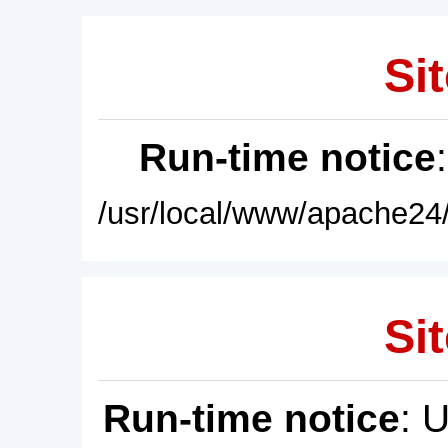
Sit
Run-time notice
/usr/local/www/apache24/
Sit
Run-time notice
: 