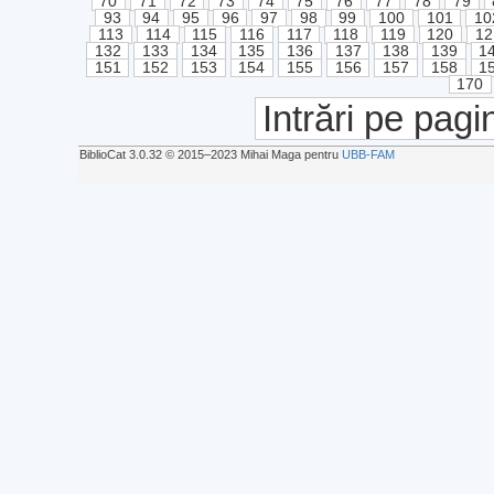
70
71
72
73
74
75
76
77
78
79
93
94
95
96
97
98
99
100
101
10
113
114
115
116
117
118
119
120
12
132
133
134
135
136
137
138
139
1
151
152
153
154
155
156
157
158
1
170
Intrări pe pagi
BiblioCat 3.0.32 © 2015‒2023 Mihai Maga pentru
UBB-FAM