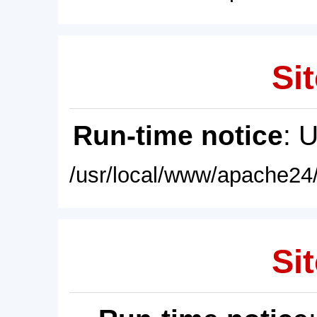
Sit
Run-time notice
: 
/usr/local/www/apache24/
Sit