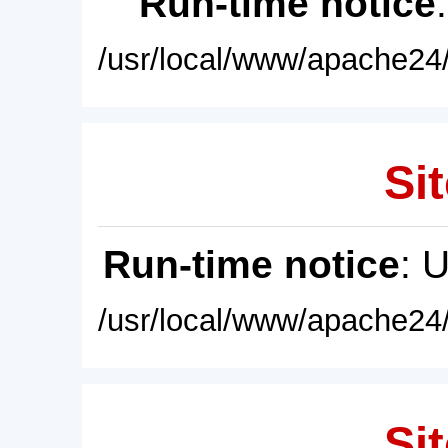
Run-time notice
/usr/local/www/apache24/
Sit
Run-time notice
: 
/usr/local/www/apache24/
Sit