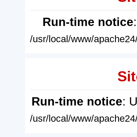
Run-time notice
/usr/local/www/apache24/
Sit
Run-time notice
: 
/usr/local/www/apache24/