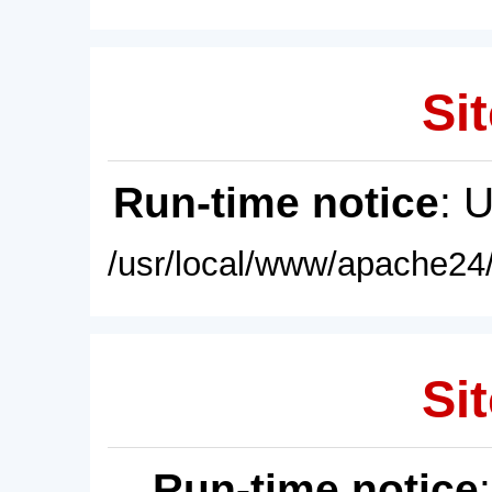
Sit
Run-time notice
: 
/usr/local/www/apache24/
Sit
Run-time notice