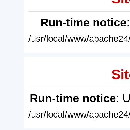
Run-time notice
/usr/local/www/apache24/
Sit
Run-time notice
: 
/usr/local/www/apache24/