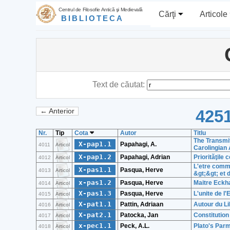
Centrul de Filosofie Antică şi Medievală
Cărţi
Articole
BIBLIOTECA
Text de căutat:
4251
← Anterior
Nr.
Tip
Cota
Autor
Titlu
The Transmit
X-pap1.1
Papahagi, A.
4011
Articol
Carolingian
X-pap1.2
Papahagi, Adrian
Priorităţile
4012
Articol
L'etre comm
X-pas1.1
Pasqua, Herve
4013
Articol
&gt;&gt; et 
x-pas1.2
Pasqua, Herve
Maitre Eckhar
4014
Articol
X-pas1.3
Pasqua, Herve
L'unite de l
4015
Articol
X-pat1.1
Pattin, Adriaan
Autour du Li
4016
Articol
X-pat2.1
Patocka, Jan
Constitution
4017
Articol
x-pec1.1
Peck, A.L.
Plato's Parm
4018
Articol